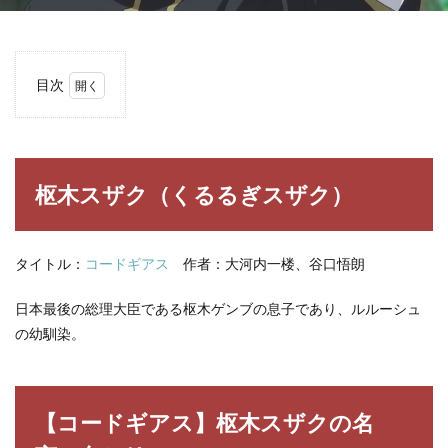
目次
1
枢木
スザ
ク
（く
枢木スザク（くるるぎスザク）
るる
ぎス
ザ
ク）
タイトル：
コードギアス
作者：大河内一楼、谷口悟朗
2
日本最後の総理大臣である枢木ゲンブの息子であり、ルルーシュ
【コ
ード
の幼馴染。
ギア
ス】
枢木
スザ
クの
【コードギアス】枢木スザクの名
名