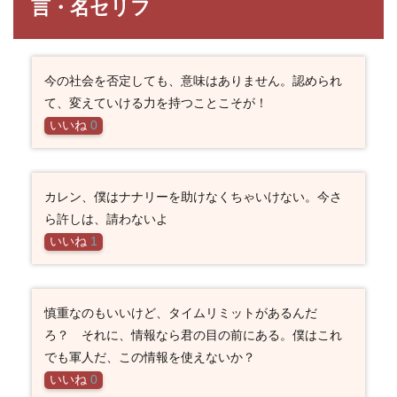
言・名セリフ
言・
名セ
リフ
3
今の社会を否定しても、意味はありません。認められ
コー
ドギ
て、変えていける力を持つことこそが！
アス
いいね
0
の名
言・
名セ
リ
フ
カレン、僕はナナリーを助けなくちゃいけない。今さ
キャ
ら許しは、請わないよ
ラ一
覧
いいね
1
慎重なのもいいけど、タイムリミットがあるんだ
ろ？ それに、情報なら君の目の前にある。僕はこれ
でも軍人だ、この情報を使えないか？
いいね
0