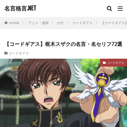
名言格言.NET
HOME
アニメ・漫画
か行
コードギアス
【コードギアス
【コードギアス】枢木スザクの名言・名セリフ72選
コードギアス
コードギアス