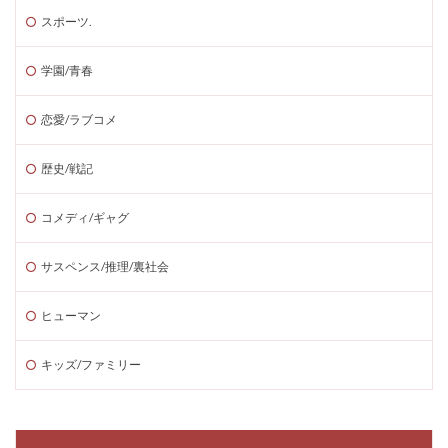
スポーツ.
学園/青春
恋愛/ラブコメ
歴史/戦記
コメディ/ギャグ
サスペンス/推理/裏社会
ヒューマン
キッズ/ファミリー