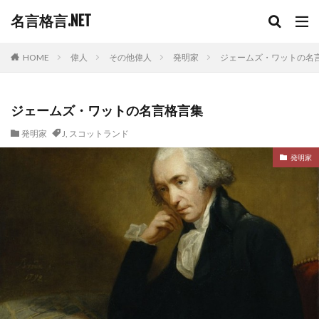
名言格言.NET
HOME
偉人
その他偉人
発明家
ジェームズ・ワットの名
ジェームズ・ワットの名言格言集
発明家
J
,
スコットランド
発明家