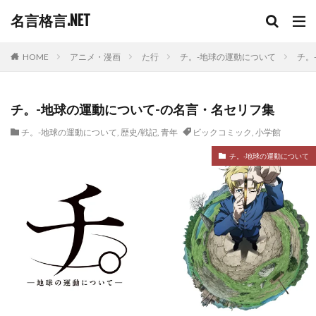
名言格言.NET
HOME
アニメ・漫画
た行
チ。-地球の運動について
チ。
チ。-地球の運動について-の名言・名セリフ集
チ。-地球の運動について
,
歴史/戦記
,
青年
ビックコミック
,
小学館
チ。-地球の運動について