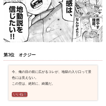
名セ
リフ
3.5
バデ
ーニ
の名
言・
名セ
リフ
3.6
ヨレ
第3位 オクジー
ンタ
の名
言・
名セ
今、俺の目の前に広がるコレが、地獄の入り口って景
リフ
色には見えない。
3.7
この空は、絶対に、綺麗だ。
ピャ
スト
いいね
0
伯の
名
言・