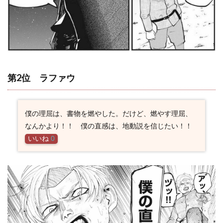
言・
名セ
リフ
3.2
フベ
ルト
の名
第2位 ラファウ
言・
名セ
リフ
3.3
僕の理屈は、書物を燃やした。だけど、燃やす理屈、
ノヴ
なんかより！！ 僕の直感は、地動説を信じたい！！
ァク
いいね
0
の名
言・
名セ
リフ
3.4
オク
ジー
の名
言・