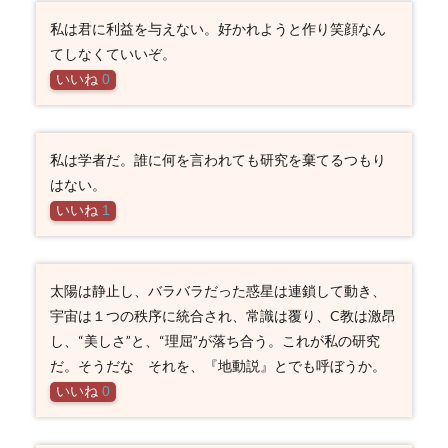
私は君に利益を与えない。好かれようと作り笑顔なん
てしなくていいぞ。
いいね
0
私は学者だ。誰に何を言われても研究を棄てるつもり
はない。
いいね
1
太陽は静止し、バラバラだった惑星は連鎖して動き、
宇宙は１つの秩序に統合され、常識は覆り、C教は激昂
し、“美しさ”と、“理屈”が落ち合う。これが私の研究
だ。そうだな それを、『地動説』とでも呼ぼうか。
いいね
0