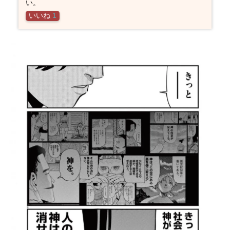
い。
いいね
1
4
チ。-
地球
の運
動に
つい
て-の
登場
人物
一覧