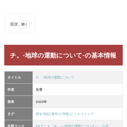
目次
1
チ。-
地球
の運
動に
チ。-地球の運動について-の基本情報
つい
て-の
基本
情報
タイトル
チ。-地球の運動について-
2
チ。-
作者
魚豊
地球
の運
発表
2020年
動に
つい
て-の
タグ
歴史/戦記
,
青年
,
小学館
,
ビックコミック
名言
ラン
外部リンク
TVアニメ「チ。 ―地球の運動について―」公式