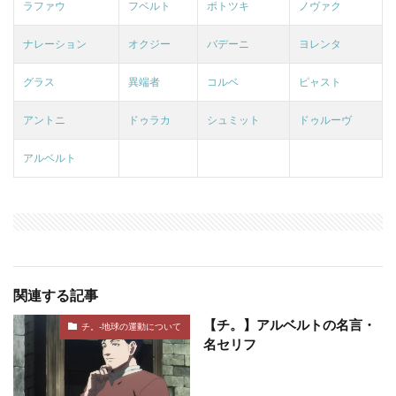
ラファウ
フベルト
ポトツキ
ノヴァク
ナレーション
オクジー
バデーニ
ヨレンタ
グラス
異端者
コルベ
ピャスト
アントニ
ドゥラカ
シュミット
ドゥルーヴ
アルベルト
関連する記事
【チ。】アルベルトの名言・
チ。-地球の運動について
名セリフ