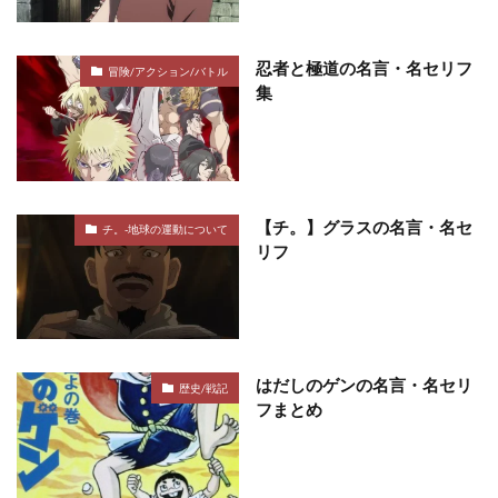
忍者と極道の名言・名セリフ
冒険/アクション/バトル
集
【チ。】グラスの名言・名セ
チ。-地球の運動について
リフ
はだしのゲンの名言・名セリ
歴史/戦記
フまとめ