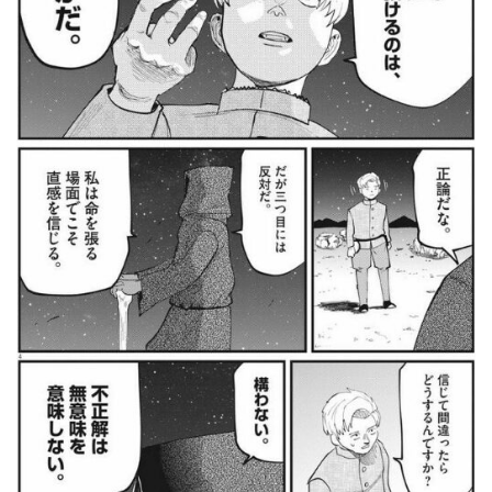
ラカ
2.5
第5
位
ナレ
ーシ
ョン
3
チ。-
地球
の運
動に
つい
て-の
名
言・
名セ
リフ
3.1
ラフ
ァウ
の名