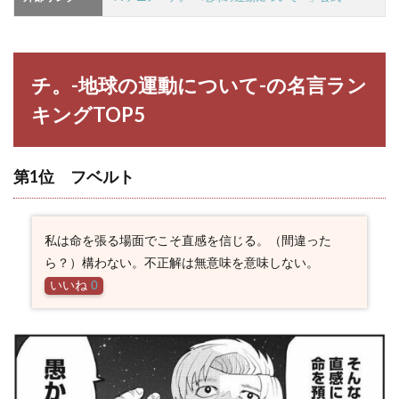
キン
グ
TOP5
2.1
チ。-地球の運動について-の名言ラン
第1
位
キングTOP5
フベ
ルト
2.2
第1位 フベルト
第2
位
ラフ
ァウ
私は命を張る場面でこそ直感を信じる。（間違った
2.3
ら？）構わない。不正解は無意味を意味しない。
第3
いいね
0
位
オク
ジー
2.4
第4
位
ドゥ