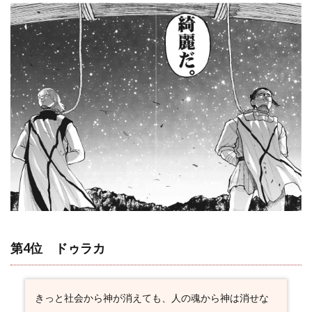
名セ
リフ
3.8
ドゥ
ラカ
の名
言・
名セ
リフ
3.9
シュ
ミッ
トの
名
言・
名セ
リフ
第4位 ドゥラカ
3.10
その他
登場人
物の名
きっと社会から神が消えても、人の魂から神は消せな
言・名
セリフ