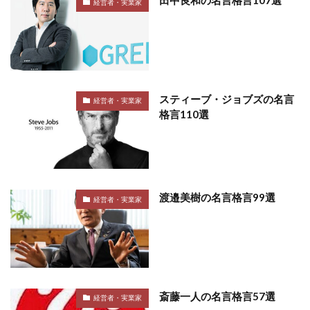
田中良和の名言格言107選
経営者・実業家
スティーブ・ジョブズの名言
経営者・実業家
格言110選
渡邉美樹の名言格言99選
経営者・実業家
斎藤一人の名言格言57選
経営者・実業家