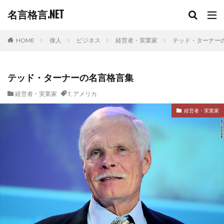
名言格言.NET
HOME
偉人
ビジネス
経営者・実業家
テッド・ターナー
テッド・ターナーの名言格言集
経営者・実業家
T
,
アメリカ
経営者・実業家