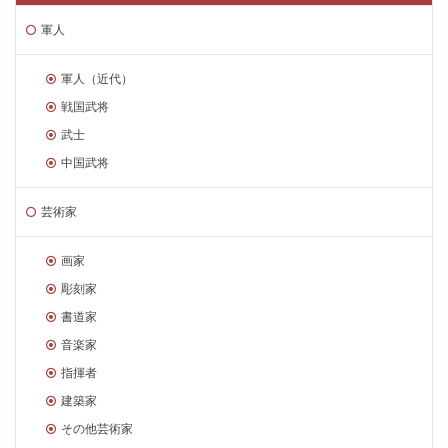
軍人
軍人（近代）
戦国武将
武士
中国武将
芸術家
画家
彫刻家
書道家
音楽家
指揮者
建築家
その他芸術家