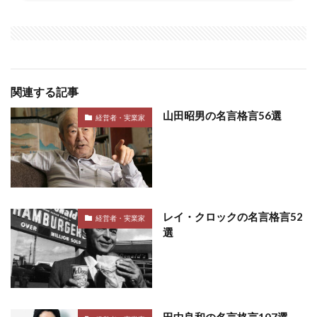
関連する記事
山田昭男の名言格言56選
経営者・実業家
レイ・クロックの名言格言52
経営者・実業家
選