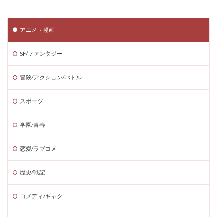
アニメ・漫画
SF/ファンタジー
冒険/アクション/バトル
スポーツ.
学園/青春
恋愛/ラブコメ
歴史/戦記
コメディ/ギャグ