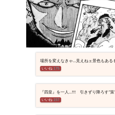
場所を変えなきゃ…見えねェ景色もある
いいね
175
『四皇』を一人…!!! 引きずり降ろす”策
いいね
157