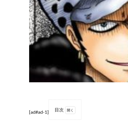
目次
[ad#ad-1]
1
トラ