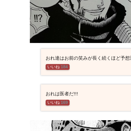
おれ達はお前の笑みが長く続くほど予想
いいね
184
おれは医者だ!!!
いいね
169