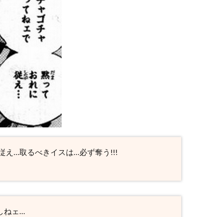
え…取るべきイスは…必ず奪う!!!
しねェ…