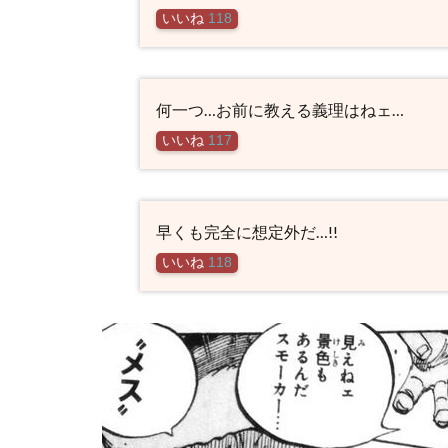
いいね
118
何一つ…お前に教える義理はねェ…
いいね
117
早くも完全に想定外だ…!!
いいね
118