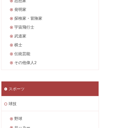
思想家
発明家
探検家・冒険家
宇宙飛行士
武道家
棋士
伝統芸能
その他偉人2
スポーツ
球技
野球
サッカー