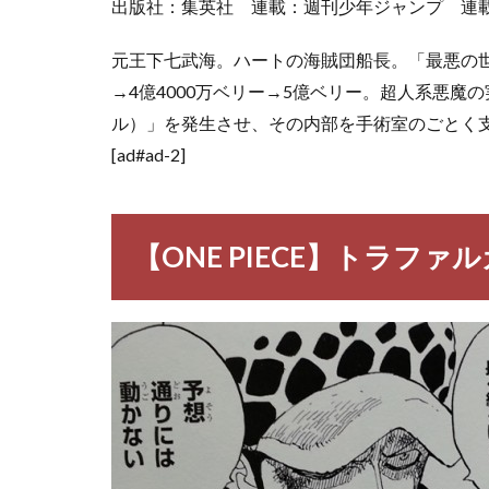
出版社：集英社 連載：週刊少年ジャンプ 連載期
元王下七武海。ハートの海賊団船長。「最悪の
→4億4000万ベリー→5億ベリー。超人系悪
ル）」を発生させ、その内部を手術室のごとく
[ad#ad-2]
【ONE PIECE】トラフ