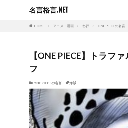
名言格言.NET
HOME
アニメ・漫画
わ行
ONE PIECEの名言
【ONE PIECE】トラ
フ
ONE PIECEの名言
海賊