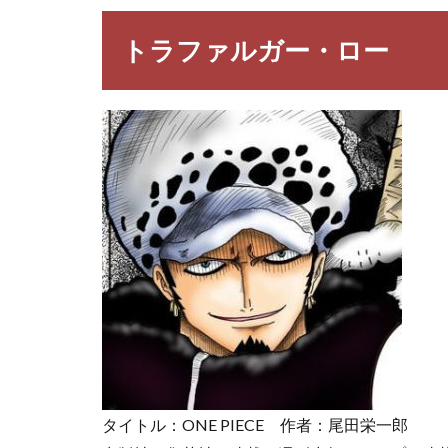
ファ
ルガ
トラファルガー・ロー
ー・
ロー
2
【ONE
PIECE】
トラフ
ァルガ
ー・ロ
ーの名
言・名
セリフ
3
【ONE
PIECE】
登場人
物一覧
タイトル：ONE PIECE 作者：尾田栄一郎