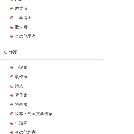
教育者
工学博士
数学者
その他学者
作家
小説家
劇作家
詩人
著作家
漫画家
絵本・児童文学作家
俳諧師
その他作家