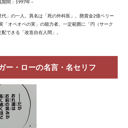
間：1997年 –
世代」の一人。異名は「死の外科医」。懸賞金2億ベリー
魔の実「オペオペの実」の能力者。一定範囲に「円（サーク
支配できる「改造自在人間」。
ァルガー・ローの名言・名セリフ