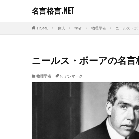
名言格言.NET
HOME
偉人
学者
物理学者
ニールス・ボ
ニールス・ボーアの名言
物理学者
N
,
デンマーク