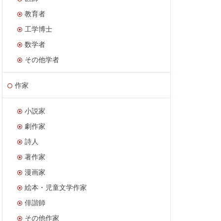
教育者
工学博士
数学者
その他学者
作家
小説家
劇作家
詩人
著作家
漫画家
絵本・児童文学作家
俳諧師
その他作家