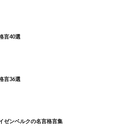
格言40選
格言36選
イゼンベルクの名言格言集