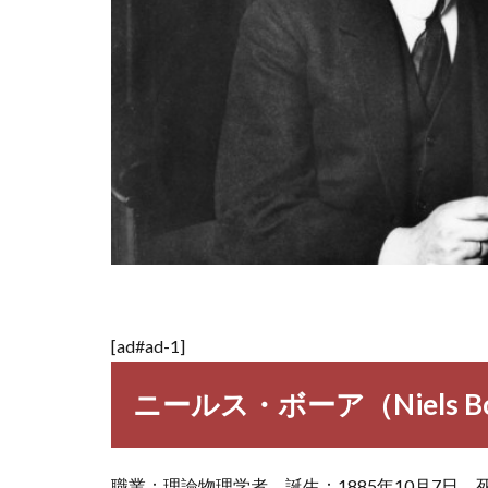
[ad#ad-1]
ニールス・ボーア（Niels B
職業：理論物理学者 誕生：1885年10月7日 死