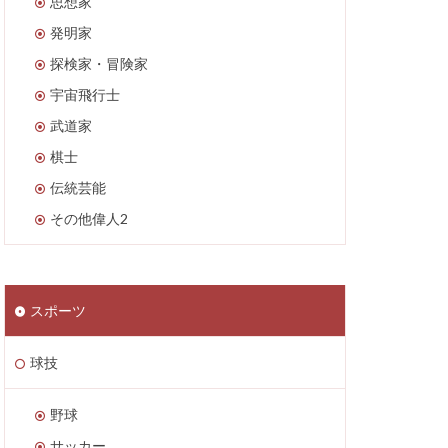
思想家
発明家
探検家・冒険家
宇宙飛行士
武道家
棋士
伝統芸能
その他偉人2
スポーツ
球技
野球
サッカー