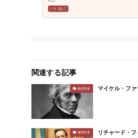
いいね
8
関連する記事
マイケル・ファ
物理学者
リチャード・フ
物理学者