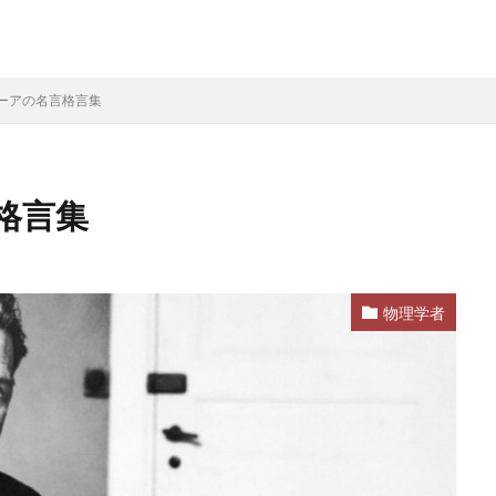
ーアの名言格言集
格言集
物理学者