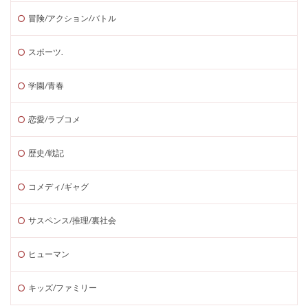
冒険/アクション/バトル
スポーツ.
学園/青春
恋愛/ラブコメ
歴史/戦記
コメディ/ギャグ
サスペンス/推理/裏社会
ヒューマン
キッズ/ファミリー