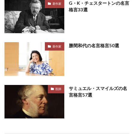
G・K・チェスタートンの名言
著作家
格言33選
勝間和代の名言格言50選
著作家
サミュエル・スマイルズの名
医師
言格言57選