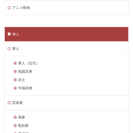
アニメ映画
偉人
軍人
軍人（近代）
戦国武将
武士
中国武将
芸術家
画家
彫刻家