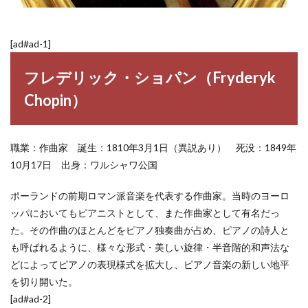
[ad#ad-1]
フレデリック・ショパン（Fryderyk
Chopin）
職業：作曲家 誕生：1810年3月1日（異説あり） 死没：1849年
10月17日 出身：ワルシャワ公国
ポーランドの前期ロマン派音楽を代表する作曲家。当時のヨーロ
ッパにおいてもピアニストとして、また作曲家として有名だっ
た。その作曲のほとんどをピアノ独奏曲が占め、ピアノの詩人と
も呼ばれるように、様々な形式・美しい旋律・半音階的和声法な
どによってピアノの表現様式を拡大し、ピアノ音楽の新しい地平
を切り開いた。
[ad#ad-2]