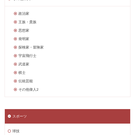
政治家
王族・貴族
思想家
発明家
探検家・冒険家
宇宙飛行士
武道家
棋士
伝統芸能
その他偉人2
スポーツ
球技