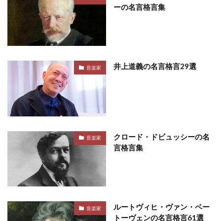
ーの名言格言集
井上道義の名言格言29選
音楽家
クロード・ドビュッシーの名
音楽家
言格言集
ルートヴィヒ・ヴァン・ベー
音楽家
トーヴェンの名言格言61選