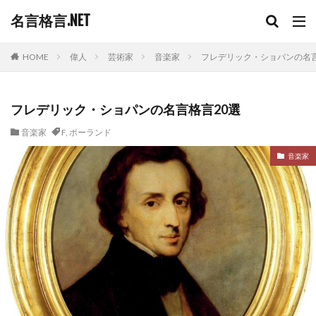
名言格言.NET
HOME
偉人
芸術家
音楽家
フレデリック・ショパンの名言
フレデリック・ショパンの名言格言20選
音楽家
F
,
ポーランド
音楽家