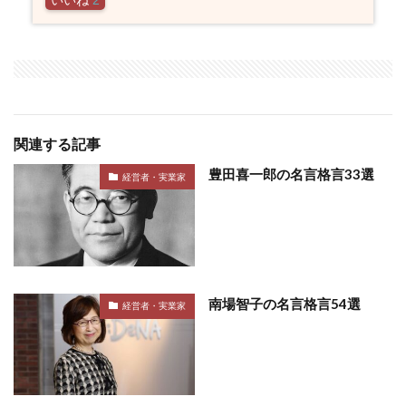
いいね
2
関連する記事
豊田喜一郎の名言格言33選
経営者・実業家
南場智子の名言格言54選
経営者・実業家