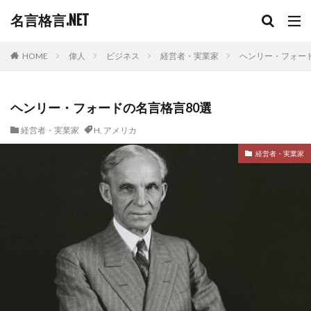
名言格言.NET
HOME
偉人
ビジネス
経営者・実業家
ヘンリー・フォード
ヘンリー・フォードの名言格言80選
経営者・実業家
H
,
アメリカ
経営者・実業家