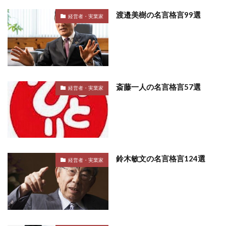
渡邉美樹の名言格言99選
経営者・実業家
斎藤一人の名言格言57選
経営者・実業家
鈴木敏文の名言格言124選
経営者・実業家