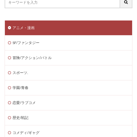
アニメ・漫画
SF/ファンタジー
冒険/アクション/バトル
スポーツ.
学園/青春
恋愛/ラブコメ
歴史/戦記
コメディ/ギャグ