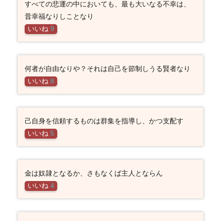
すべての悲運の中においても、最も大いなる不幸は、
昔幸福なりしことなり
いいね
9
何者が自由なりや？それは自己を節制しうる賢者なり
いいね
8
己自身を信頼するものは群集を指導し、かつ支配す
いいね
5
金は奴隷となるか、さもなくば主人とならん
いいね
4