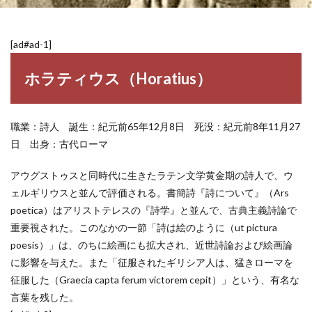
[ad#ad-1]
ホラティウス（Horatius）
職業：詩人 誕生：紀元前65年12月8日 死没：紀元前8年11月27
日 出身：古代ローマ
アウグストゥスと同時代に生きたラテン文学黄金期の詩人で、ウ
ェルギリウスと並んで評価される。書簡詩『詩について』（Ars
poetica）はアリストテレスの『詩学』と並んで、古典主義詩論で
重要視された。このなかの一節「詩は絵のように（ut pictura
poesis）」は、のちに絵画にも拡大され、近世詩論および絵画論
に影響を与えた。また「征服されたギリシア人は、猛きローマを
征服した（Graecia capta ferum victorem cepit）」という、有名な
言葉を残した。