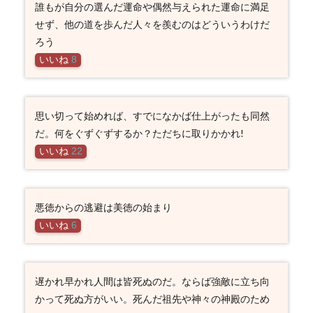
誰もが自分の選んだ運命や偶然与えられた運命に満足
せず、他の道を歩んだ人々を羨むのはどういうわけだ
ろう
いいね
8
思い切って始めれば、すでになかば仕上がったも同然
だ。何をぐずぐずするか？ただちに取りかかれ!
いいね
22
悪徳からの逃避は美徳の始まり
いいね
6
遅かれ早かれ人間は皆死ぬのだ。ならば強敵に立ち向
かって死ぬ方がいい。死んだ祖先や神々の神殿のため