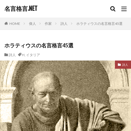
名言格言.NET
HOME
偉人
作家
詩人
ホラティウスの名言格言45選
ホラティウスの名言格言45選
詩人
H
,
イタリア
詩人