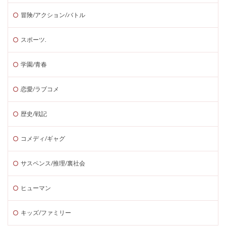
冒険/アクション/バトル
スポーツ.
学園/青春
恋愛/ラブコメ
歴史/戦記
コメディ/ギャグ
サスペンス/推理/裏社会
ヒューマン
キッズ/ファミリー