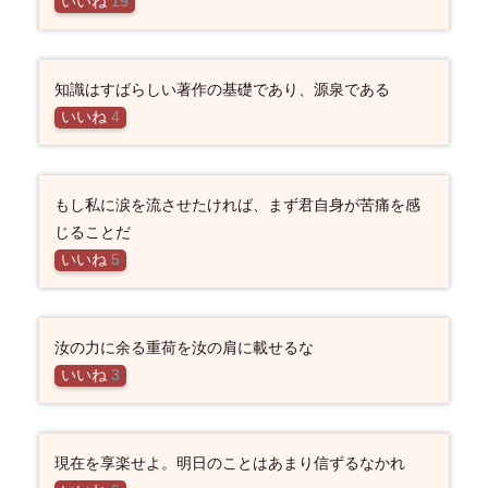
いいね
19
知識はすばらしい著作の基礎であり、源泉である
いいね
4
もし私に涙を流させたければ、まず君自身が苦痛を感
じることだ
いいね
5
汝の力に余る重荷を汝の肩に載せるな
いいね
3
現在を享楽せよ。明日のことはあまり信ずるなかれ