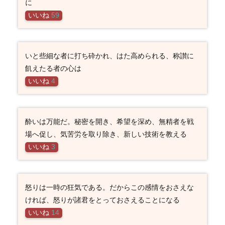
に
いいね
59
いと些細な者に打ち砕かれ、はた高められる、称讃に
飢えたる者の心は
いいね
4
酔いは万能だ。秘密を開き、希望を深め、無精者を戦
場へ促し、気苦労を取り除き、新しい技術を教える
いいね
3
怒りは一時の狂気である。だからこの感情をおさえな
ければ、怒りが諸君をとっておさえることになる
いいね
14