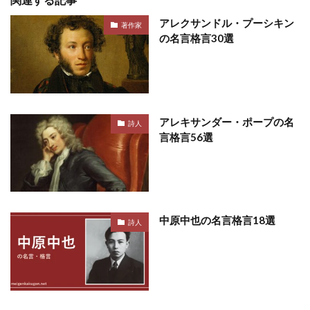
アレクサンドル・プーシキン
著作家
の名言格言30選
アレキサンダー・ポープの名
詩人
言格言56選
中原中也の名言格言18選
詩人