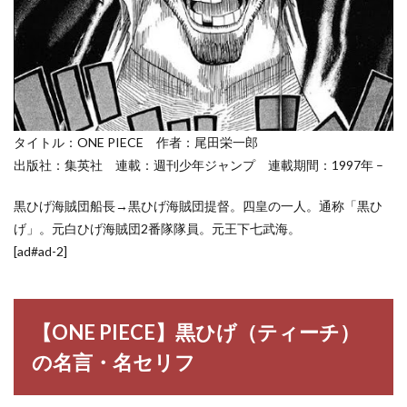
3
【ONE
PIECE】
登場人
物一覧
タイトル：ONE PIECE 作者：尾田栄一郎
出版社：集英社 連載：週刊少年ジャンプ 連載期間：1997年 –
黒ひげ海賊団船長→黒ひげ海賊団提督。四皇の一人。通称「黒ひ
げ」。元白ひげ海賊団2番隊隊員。元王下七武海。
[ad#ad-2]
【ONE PIECE】黒ひげ（ティーチ）
の名言・名セリフ