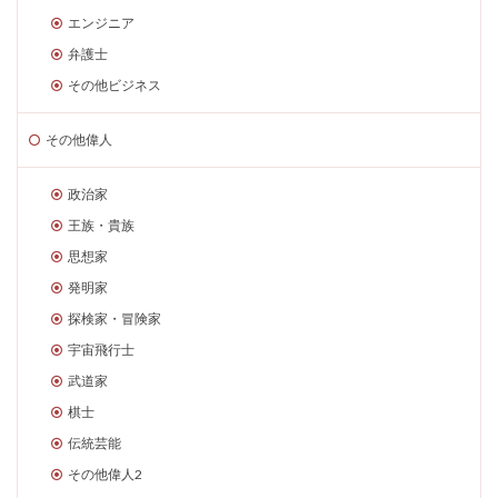
エンジニア
弁護士
その他ビジネス
その他偉人
政治家
王族・貴族
思想家
発明家
探検家・冒険家
宇宙飛行士
武道家
棋士
伝統芸能
その他偉人2