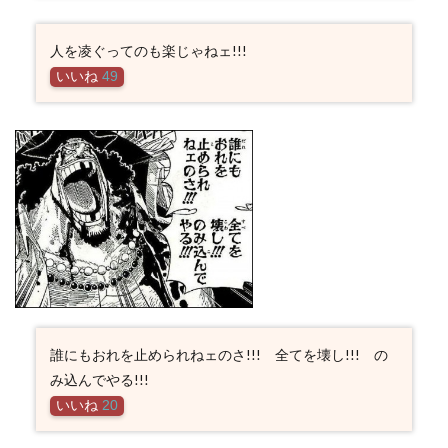
人を凌ぐってのも楽じゃねェ!!!
いいね
49
誰にもおれを止められねェのさ!!! 全てを壊し!!! の
み込んでやる!!!
いいね
20