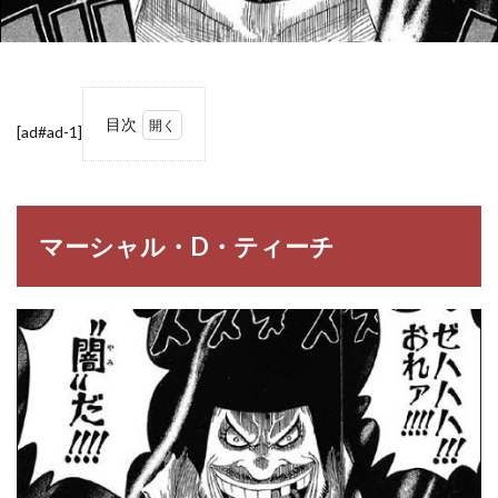
目次
[ad#ad-1]
1
マー
シャ
ル・
D・
マーシャル・D・ティーチ
ティ
ーチ
2
【ONE
PIECE】
黒ひげ
（ティ
ーチ）
の名
言・名
セリフ