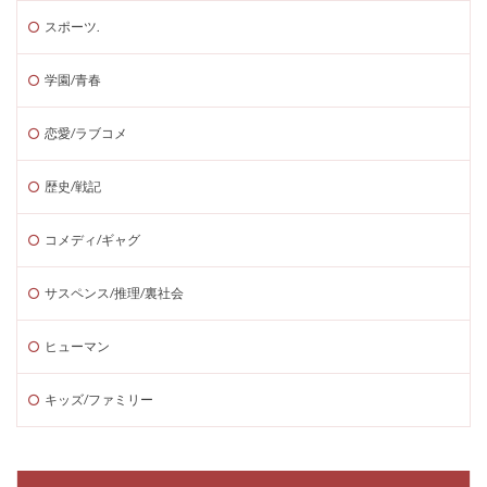
スポーツ.
学園/青春
恋愛/ラブコメ
歴史/戦記
コメディ/ギャグ
サスペンス/推理/裏社会
ヒューマン
キッズ/ファミリー