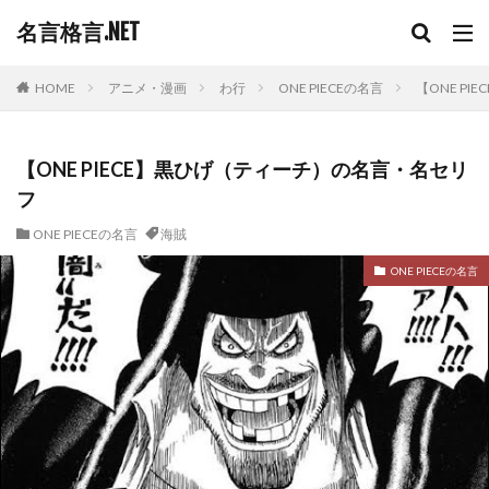
名言格言.NET
HOME
アニメ・漫画
わ行
ONE PIECEの名言
【ONE P
【ONE PIECE】黒ひげ（ティーチ）の名言・名セリ
フ
ONE PIECEの名言
海賊
ONE PIECEの名言