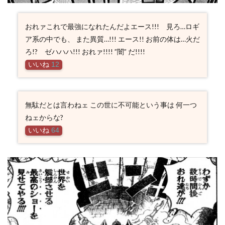
おれァこれで最強になれたんだよエース!!! 見ろ…ロギ
ア系の中でも、 また異質…!!! エース!! お前の体は…火だ
ろ!? ゼハハハ!!! おれァ!!!! ”闇” だ!!!!
いいね
12
無駄だとは言わねェ この世に不可能という事は 何一つ
ねェからな?
いいね
64