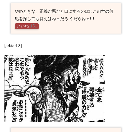
やめときな、正義だ悪だと口にするのは!! この世の何
処を探しても答えはねェだろ くだらねェ!!!
いいね
151
[ad#ad-3]