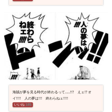
海賊が夢を見る時代が終わるって……!!? えェ!? オ
イ!!!! 人の夢は!!! 終わらねェ!!!!
いいね
185