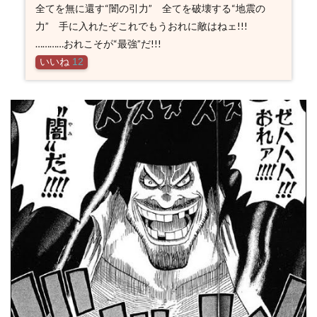
全てを無に還す“闇の引力” 全てを破壊する“地震の
力” 手に入れたぞこれでもうおれに敵はねェ!!!
…………おれこそが“最強”だ!!!
いいね
12