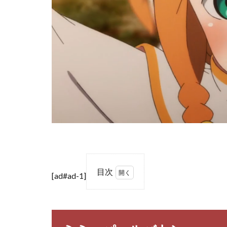
目次
[ad#ad-1]
1
ミ
ミ・
パー