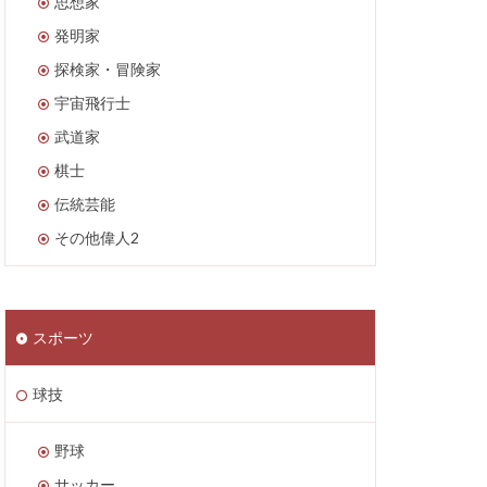
思想家
発明家
探検家・冒険家
宇宙飛行士
武道家
棋士
伝統芸能
その他偉人2
スポーツ
球技
野球
サッカー