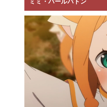
ミミ・パールバトン
ルバ
トン
2
【Re:
ゼ
ロ】
ミ
ミ・
パー
ルバ
トン
の名
言・
名セ
リフ
3
Re:
ゼ
ロ
の