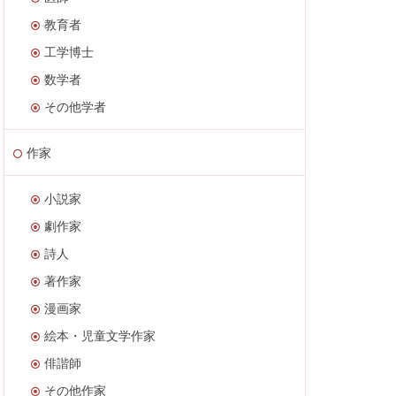
教育者
工学博士
数学者
その他学者
作家
小説家
劇作家
詩人
著作家
漫画家
絵本・児童文学作家
俳諧師
その他作家