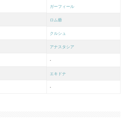
ガーフィール
ト
ロム爺
ン
クルシュ
ム
アナスタシア
-
エキドナ
-