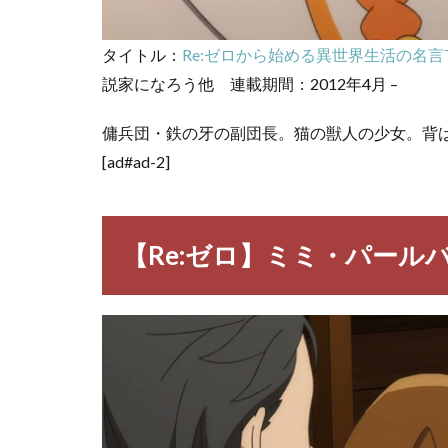
登
場
人
タイトル：
Re:ゼロから始める異世界生活の名言
物
説家になろう他 連載期間：2012年4月 –
一
覧
傭兵団・鉄の牙の副団長。猫の獣人の少女。背
[ad#ad-2]
【Re:ゼロ】ミミ・パール