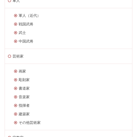
軍人
軍人（近代）
戦国武将
武士
中国武将
芸術家
画家
彫刻家
書道家
音楽家
指揮者
建築家
その他芸術家