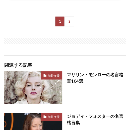
1
2
関連する記事
マリリン・モンローの名言格
海外女優
言104選
ジョディ・フォスターの名言
海外女優
格言集