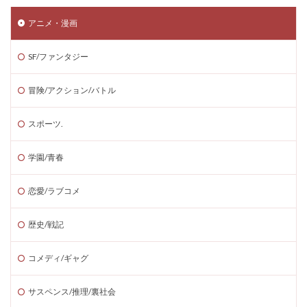
アニメ・漫画
SF/ファンタジー
冒険/アクション/バトル
スポーツ.
学園/青春
恋愛/ラブコメ
歴史/戦記
コメディ/ギャグ
サスペンス/推理/裏社会