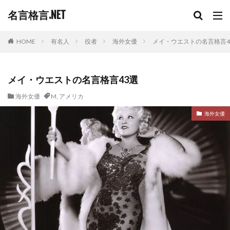
名言格言.NET
HOME
有名人
役者
海外女優
メイ・ウエストの名言格言4
メイ・ウエストの名言格言43選
海外女優
M
,
アメリカ
海外女優