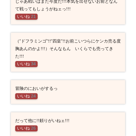
じゃあ戦いはまた今度だ!!!本気を出せないお前となん
て戦ってもしょうがねェっ!!!
いいね
21
（”ドフラミンゴ”!!”四皇”!!お前こいつらにケンカ売る度
胸あんのかよ!!!）そんなもん いくらでも売ってき
た!!!
いいね
34
冒険のにおいがするっ
いいね
24
だって他に!!頼りがいねェ!!!
いいね
26