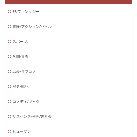
SF/ファンタジー
冒険/アクション/バトル
スポーツ.
学園/青春
恋愛/ラブコメ
歴史/戦記
コメディ/ギャグ
サスペンス/推理/裏社会
ヒューマン