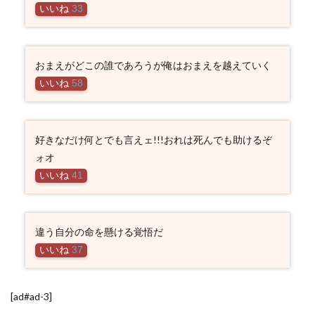
いいね
33
おまえがどこの誰であろうが俺はおまえを越えていく
いいね
58
好きなだけ何とでも言えェ!!!おれは死んでも助けるぞ
ォオ
いいね
41
違う自分の命を懸ける覚悟だ
いいね
37
[ad#ad-3]