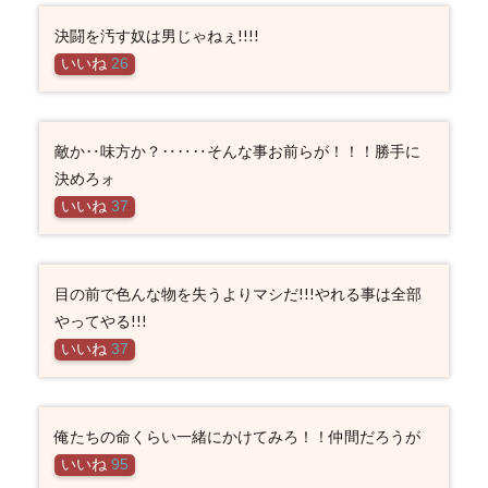
決闘を汚す奴は男じゃねぇ!!!!
いいね
26
敵か‥味方か？‥‥‥そんな事お前らが！！！勝手に
決めろォ
いいね
37
目の前で色んな物を失うよりマシだ!!!やれる事は全部
やってやる!!!
いいね
37
俺たちの命くらい一緒にかけてみろ！！仲間だろうが
いいね
95