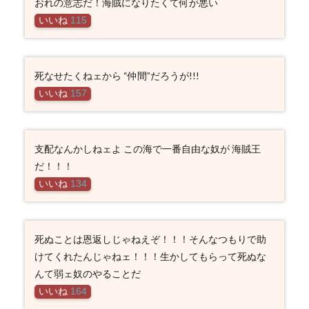
おれの意志だ！海賊になりたくて何が悪い
いいね
115
死なせたくねェから “仲間”だろうが!!!
いいね
157
支配なんかしねェよ この海で一番自由な奴が 海賊王
だ！！！
いいね
134
死ぬことは恩返しじゃねえぞ！！！そんなつもりで助
けてくれたんじゃねェ！！！生かしてもらって死ぬな
んて弱ェ奴のやることだ
いいね
164