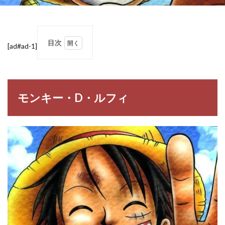
目次
[ad#ad-1]
1
モン
キ
ー・
D・
モンキー・D・ルフィ
ルフ
ィ
2
ルフ
ィの
名
言・
名セ
リフ
3
【ONE
PIECE】