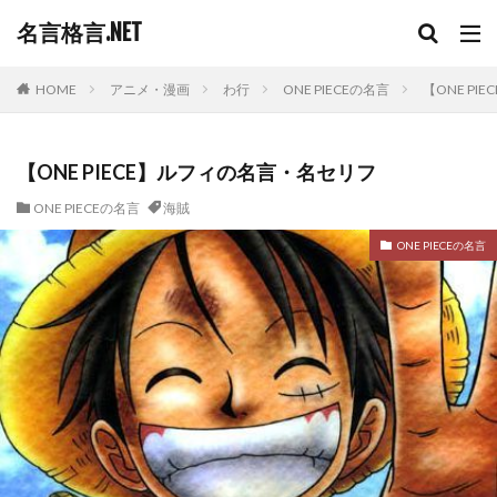
名言格言.NET
HOME
アニメ・漫画
わ行
ONE PIECEの名言
【ONE P
【ONE PIECE】ルフィの名言・名セリフ
ONE PIECEの名言
海賊
ONE PIECEの名言