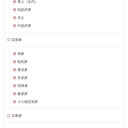
軍人（近代）
戦国武将
武士
中国武将
芸術家
画家
彫刻家
書道家
音楽家
指揮者
建築家
その他芸術家
宗教家