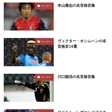
本山雅志の名言格言集
サッカー
ヴィクター・オシムヘンの名
サッカー
言格言14選
川口能活の名言格言集
サッカー