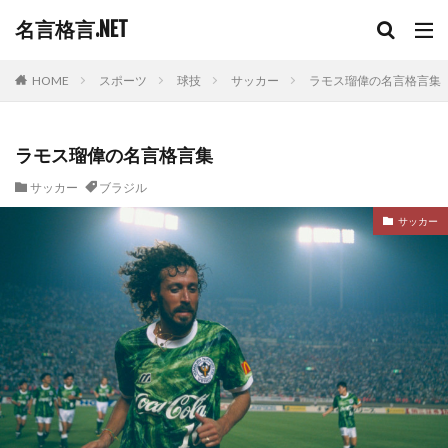
名言格言.NET
HOME
スポーツ
球技
サッカー
ラモス瑠偉の名言格言集
ラモス瑠偉の名言格言集
サッカー
ブラジル
サッカー