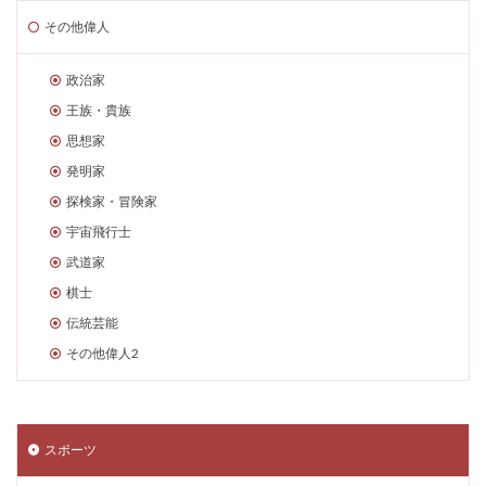
その他偉人
政治家
王族・貴族
思想家
発明家
探検家・冒険家
宇宙飛行士
武道家
棋士
伝統芸能
その他偉人2
スポーツ