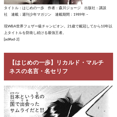
スの
タイトル：はじめの一歩 作者：森川ジョージ 出版社：講談
名
言・
社 連載：週刊少年マガジン 連載期間：1989年 –
名セ
リフ
現WBA世界フェザー級チャンピオン。21歳で戴冠してから10年以
3
上タイトルを防衛し続ける最強王者。
はじ
[ad#ad-2]
めの
一歩
の登
場人
物
【はじめの一歩】リカルド・マルチ
ネスの名言・名セリフ