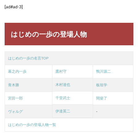
[ad#ad-3]
はじめの一歩の登場人物
はじめの一歩の名言TOP
幕之内一歩
鷹村守
鴨川源二
木村達也
青木勝
板垣学
千堂武士
宮田一郎
間柴了
伊達英二
ヴォルグ
-
はじめの一歩の登場人物一覧