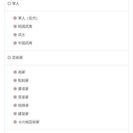
軍人
軍人（近代）
戦国武将
武士
中国武将
芸術家
画家
彫刻家
書道家
音楽家
指揮者
建築家
その他芸術家