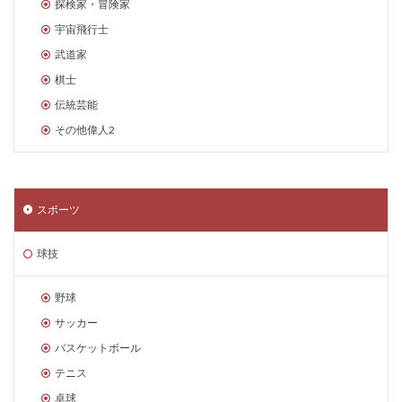
探検家・冒険家
宇宙飛行士
武道家
棋士
伝統芸能
その他偉人2
スポーツ
球技
野球
サッカー
バスケットボール
テニス
卓球