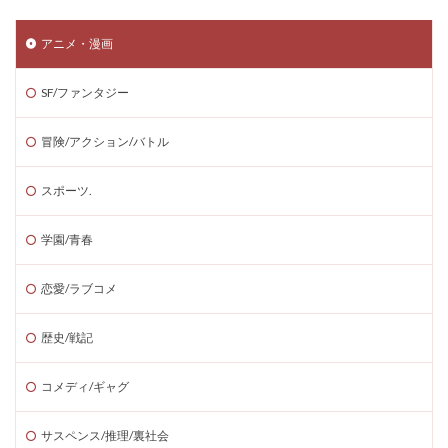
アニメ・漫画
SF/ファンタジー
冒険/アクション/バトル
スポーツ.
学園/青春
恋愛/ラブコメ
歴史/戦記
コメディ/ギャグ
サスペンス/推理/裏社会