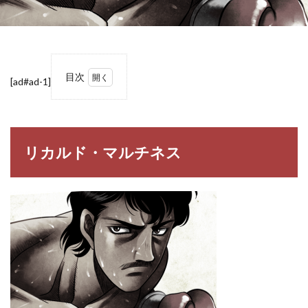
目次
[ad#ad-1]
1
リカ
ル
ド・
マル
リカルド・マルチネス
チネ
ス
2
【は
じめ
の一
歩】
リカ
ル
ド・
マル
チネ