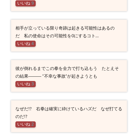
いいね
9
相手が立っている限り奇跡は起きる可能性はあるの
だ 私の使命はその可能性を0にするコト…
いいね
4
彼が倒れるまでこの拳を全力で打ち込もう たとえそ
の結果――― “不幸な事故”が起きようとも
いいね
3
なぜだ!? 右拳は確実に砕けているハズだ なぜ打てる
のだ!?
いいね
2