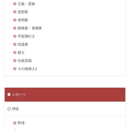
王族・貴族
思想家
発明家
探検家・冒険家
宇宙飛行士
武道家
棋士
伝統芸能
その他偉人2
スポーツ
球技
野球