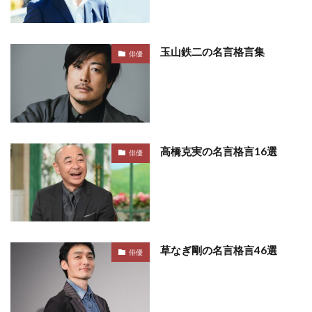
玉山鉄二の名言格言集
俳優
高橋克実の名言格言16選
俳優
草なぎ剛の名言格言46選
俳優