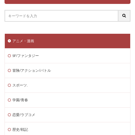
アニメ・漫画
SF/ファンタジー
冒険/アクション/バトル
スポーツ.
学園/青春
恋愛/ラブコメ
歴史/戦記