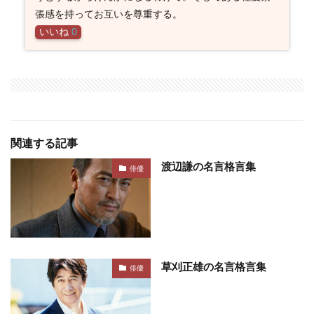
張感を持ってお互いを尊重する。
いいね
0
関連する記事
渡辺謙の名言格言集
俳優
草刈正雄の名言格言集
俳優