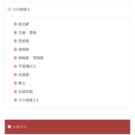
その他偉人
政治家
王族・貴族
思想家
発明家
探検家・冒険家
宇宙飛行士
武道家
棋士
伝統芸能
その他偉人2
スポーツ