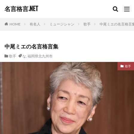
名言格言.NET
HOME
有名人
ミュージシャン
歌手
中尾ミエの名言格言
中尾ミエの名言格言集
歌手
な
,
福岡県北九州市
歌手