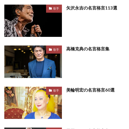
矢沢永吉の名言格言113選
歌手
高橋克典の名言格言集
歌手
美輪明宏の名言格言60選
歌手