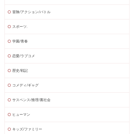
冒険/アクション/バトル
スポーツ.
学園/青春
恋愛/ラブコメ
歴史/戦記
コメディ/ギャグ
サスペンス/推理/裏社会
ヒューマン
キッズ/ファミリー