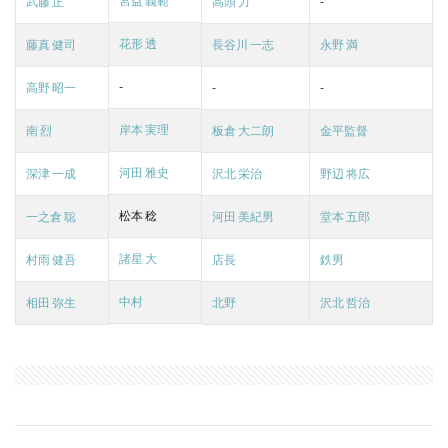
宮益 義範
武藤 正
高頭 力
-
花形 透
藤真 健司
長谷川 一志
永野 満
-
高野 昭一
-
-
岸本 実理
南 烈
板倉 大二朗
金平監督
河田 雅史
深津 一成
沢北 栄治
野辺 将広
松本 稔
一之倉 聡
河田 美紀男
堂本 五郎
諸星 大
村雨 健吾
店長
鉄男
中村
相田 弥生
北野
沢北 哲治