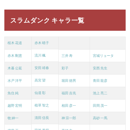
スラムダンク キャラ一覧
桜木 花道
赤木 晴子
流川 楓
赤木 剛憲
三井 寿
宮城リョータ
安田 靖春
木暮 公延
彩子
安西 先生
高宮 望
水戸 洋平
堀田 徳男
青田 龍彦
仙道 彰
魚住 純
福田 吉兆
池上 亮二
植草 智之
越野 宏明
相田 彦一
田岡 茂一
清田 信長
牧 紳一
神 宗一郎
高砂 一馬