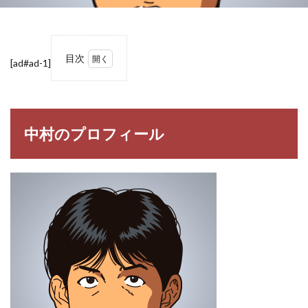
目次
[ad#ad-1]
1
中村
のプ
ロフ
ィー
中村のプロフィール
ル
1.1
中村
（な
かむ
ら）
2
【ス
ラム
ダン
ク】
中村