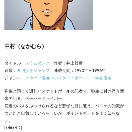
の名
言・
名セ
リフ
3
スラ
ムダ
ンク
中村（なかむら）
キャ
ラ一
覧
タイトル：
スラムダンク
作者：井上雄彦
連載：
週刊少年ジャンプ
連載期間：1990年 – 1996年
ジャンル：
スポーツ漫画（バスケットボール）
、
学園漫画
弥生と同じく週刊バスケットボールの記者で、弥生に付き添う新
米の記者。ペーパードライバー。
花道のパスをぶつけられるなど悲惨な目に遭う。バスケの知識が
ついたと自負しているらしいが、ポイントガードをよく知らな
い。
[ad#ad-2]