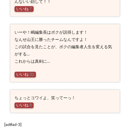
んないい顔して！！
いいね
7
いーや！嶋編集長はボクが説得します！
なんせ山王に勝ったチームなんですよ！
この試合を見たことが、ボクの編集者人生を変える気
がする…
これからは真剣に…
いいね
31
ちょっとコワイよ、笑ってーっ！
いいね
8
[ad#ad-3]