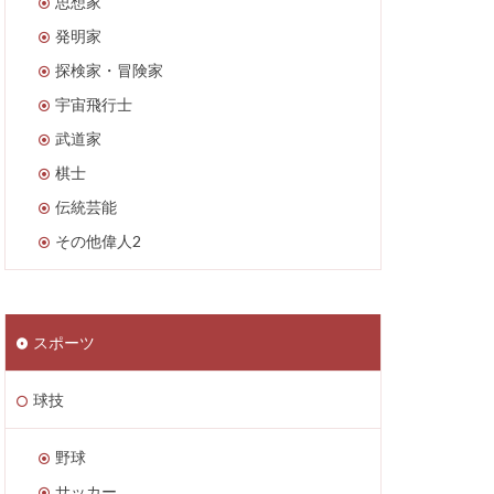
思想家
発明家
探検家・冒険家
宇宙飛行士
武道家
棋士
伝統芸能
その他偉人2
スポーツ
球技
野球
サッカー