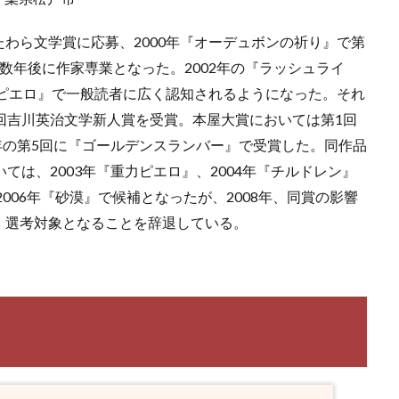
わら文学賞に応募、2000年『オーデュボンの祈り』で第
数年後に作家専業となった。2002年の『ラッシュライ
力ピエロ』で一般読者に広く認知されるようになった。それ
回吉川英治文学新人賞を受賞。本屋大賞においては第1回
8年の第5回に『ゴールデンスランバー』で受賞した。同作品
ては、2003年『重力ピエロ』、2004年『チルドレン』
006年『砂漠』で候補となったが、2008年、同賞の影響
、選考対象となることを辞退している。