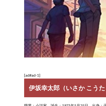
[ad#ad-1]
伊坂幸太郎（いさか こう
職業：小説家 誕生：1971年5月25日 出身：