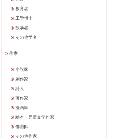
教育者
工学博士
数学者
その他学者
作家
小説家
劇作家
詩人
著作家
漫画家
絵本・児童文学作家
俳諧師
その他作家