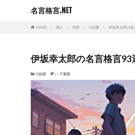
名言格言.NET
HOME
偉人
作家
小説家
伊坂幸太郎の名
伊坂幸太郎の名言格言93
小説家
い
,
千葉県