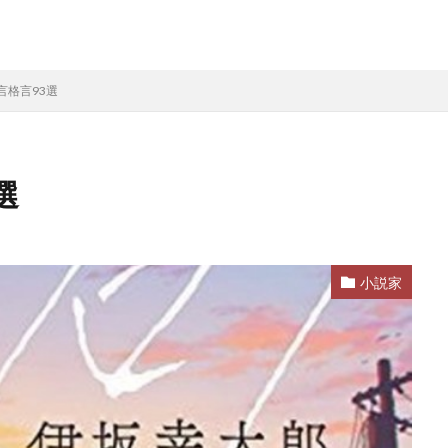
言格言93選
選
小説家