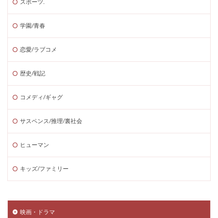
スポーツ.
学園/青春
恋愛/ラブコメ
歴史/戦記
コメディ/ギャグ
サスペンス/推理/裏社会
ヒューマン
キッズ/ファミリー
映画・ドラマ