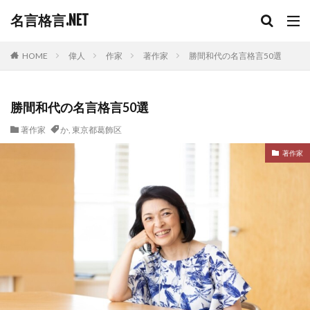
名言格言.NET
HOME
偉人
作家
著作家
勝間和代の名言格言50選
勝間和代の名言格言50選
著作家
か
,
東京都葛飾区
著作家