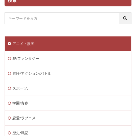
検索
アニメ・漫画
SF/ファンタジー
冒険/アクション/バトル
スポーツ.
学園/青春
恋愛/ラブコメ
歴史/戦記