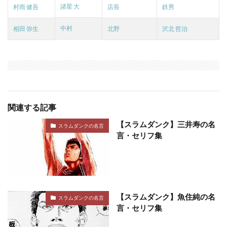
諸星 大
村雨 健吾
店長
鉄男
中村
相田 弥生
北野
沢北 哲治
関連する記事
【スラムダンク】三井寿の名
スラムダンクの名言
言・セリフ集
【スラムダンク】魚住純の名
スラムダンクの名言
言・セリフ集