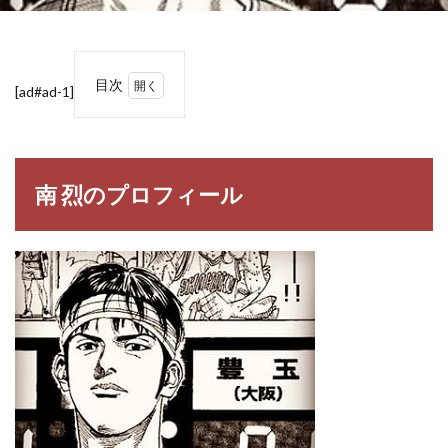
目次
[ad#ad-1]
1
南
烈の
プロ
フィ
南 烈のプロフィール
ール
1.1
南 烈
（み
なみ
つよ
し）
2
【ス
ラム
ダン
ク】