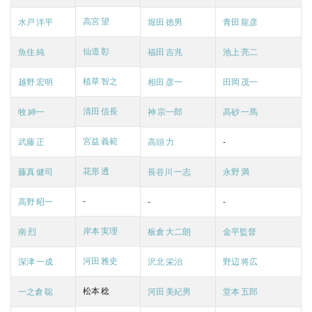
高宮 望
水戸 洋平
堀田 徳男
青田 龍彦
仙道 彰
魚住 純
福田 吉兆
池上 亮二
植草 智之
越野 宏明
相田 彦一
田岡 茂一
清田 信長
牧 紳一
神 宗一郎
高砂 一馬
宮益 義範
武藤 正
高頭 力
-
花形 透
藤真 健司
長谷川 一志
永野 満
-
高野 昭一
-
-
岸本 実理
南 烈
板倉 大二朗
金平監督
河田 雅史
深津 一成
沢北 栄治
野辺 将広
松本 稔
一之倉 聡
河田 美紀男
堂本 五郎