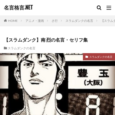
名言格言.NET
HOME
アニメ・漫画
さ行
スラムダンクの名言
【スラム
【スラムダンク】南 烈の名言・セリフ集
スラムダンクの名言
スラムダンクの名言