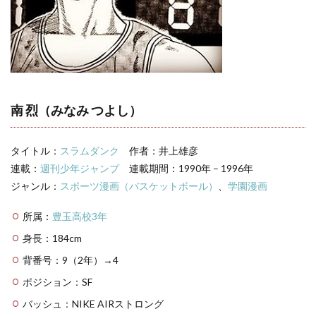
南
烈の
名
言・
名セ
リフ
3
スラ
南 烈（みなみ つよし）
ムダ
ンク
キャ
タイトル：
スラムダンク
作者：井上雄彦
ラ一
覧
連載：
週刊少年ジャンプ
連載期間：1990年 – 1996年
ジャンル：
スポーツ漫画（バスケットボール）
、
学園漫画
所属：
豊玉高校3年
身長：184cm
背番号：9（2年）→4
ポジション：SF
バッシュ：NIKE AIRストロング