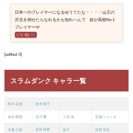
日本一のプレイヤーになるゆうてたな・・・・山王の
沢北を倒せたらなれるかも知れへんで 奴が高校No.1
プレイヤーや
いいね
35
[ad#ad-3]
スラムダンク キャラ一覧
桜木 花道
赤木 晴子
流川 楓
赤木 剛憲
三井 寿
宮城リョータ
安田 靖春
木暮 公延
彩子
安西 先生