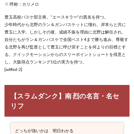
呼称：カリメロ
豊玉高校バスケ部主将。“エースキラー”の異名を持つ。
少年時代から北野のラン＆ガンバスケットに憧れ、岸本らと共に
豊玉に入学。しかしその後、成績不振を理由に北野は解任され、
自分たちがラン＆ガンバスケで全国ベスト4まで勝ち進み、尊敬す
る北野を再び監督として豊玉に呼び戻すことを何よりの目標とす
る。クイックモーションからのスリーポイントシュートを得意と
し、大阪得点ランキング1位の実力を持つ。
[ad#ad-2]
【スラムダンク】南 烈の名言・名セ
リフ
どっちが強いかは 明日わかる