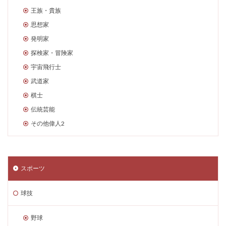
王族・貴族
思想家
発明家
探検家・冒険家
宇宙飛行士
武道家
棋士
伝統芸能
その他偉人2
スポーツ
球技
野球