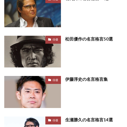
松田優作の名言格言50選
俳優
伊藤淳史の名言格言集
俳優
生瀬勝久の名言格言14選
俳優