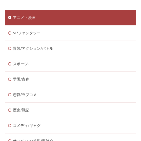
アニメ・漫画
SF/ファンタジー
冒険/アクション/バトル
スポーツ.
学園/青春
恋愛/ラブコメ
歴史/戦記
コメディ/ギャグ
サスペンス/推理/裏社会