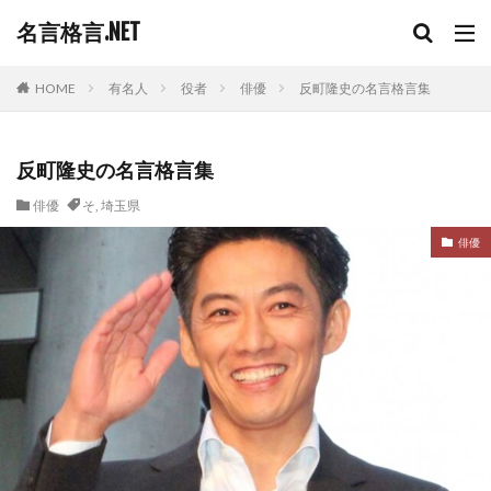
名言格言.NET
HOME
有名人
役者
俳優
反町隆史の名言格言集
反町隆史の名言格言集
俳優
そ
,
埼玉県
俳優