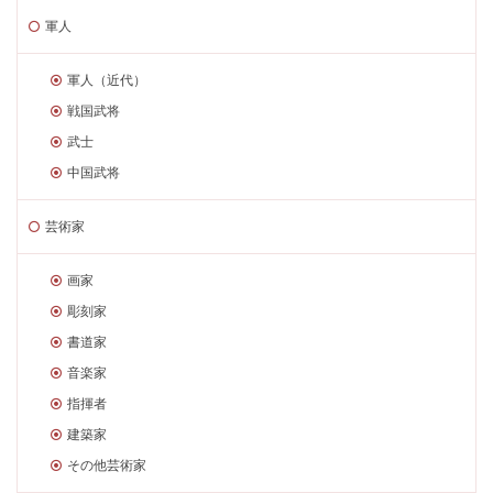
軍人
軍人（近代）
戦国武将
武士
中国武将
芸術家
画家
彫刻家
書道家
音楽家
指揮者
建築家
その他芸術家