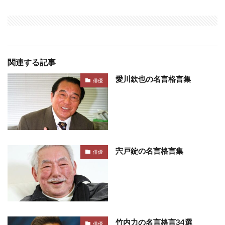
関連する記事
愛川欽也の名言格言集
俳優
宍戸錠の名言格言集
俳優
竹内力の名言格言34選
俳優