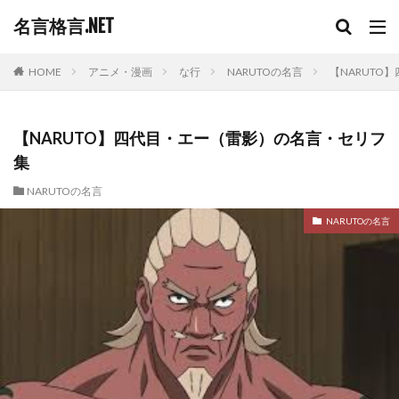
名言格言.NET
HOME
アニメ・漫画
な行
NARUTOの名言
【NARUTO
【NARUTO】四代目・エー（雷影）の名言・セリフ
集
NARUTOの名言
NARUTOの名言