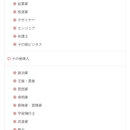
起業家
投資家
デザイナー
エンジニア
弁護士
その他ビジネス
その他偉人
政治家
王族・貴族
思想家
発明家
探検家・冒険家
宇宙飛行士
武道家
棋士