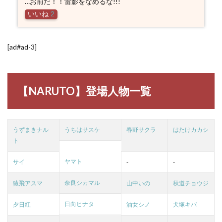
…お前だ！！雷影をなめるな!!!
いいね
2
[ad#ad-3]
【NARUTO】登場人物一覧
うずまきナル
うちはサスケ
春野サクラ
はたけカカシ
ト
ヤマト
サイ
-
-
奈良シカマル
猿飛アスマ
山中いの
秋道チョウジ
日向ヒナタ
夕日紅
油女シノ
犬塚キバ