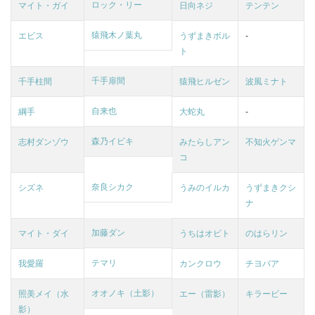
ロック・リー
マイト・ガイ
日向ネジ
テンテン
猿飛木ノ葉丸
エビス
うずまきボル
-
ト
千手扉間
千手柱間
猿飛ヒルゼン
波風ミナト
自来也
綱手
大蛇丸
-
森乃イビキ
志村ダンゾウ
みたらしアン
不知火ゲンマ
コ
奈良シカク
シズネ
うみのイルカ
うずまきクシ
ナ
加藤ダン
マイト・ダイ
うちはオビト
のはらリン
テマリ
我愛羅
カンクロウ
チヨバア
オオノキ（土影）
照美メイ（水
エー（雷影）
キラービー
影）