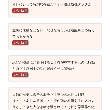
オレにとって特別な存在だ！オレ達は最強タッグだ！
いいね
8
左腕に未練などない なぜならワシは右腕を二つ持っ
ておるからな
いいね
3
忍びが簡単に頭を下げるな！忍が尊重するものは行動
と力だ！忍同士の話に譲歩ぐせは禁物だ
いいね
3
人類の歴史は戦争の歴史だ！三つの忍世大戦以
後・・・あらゆる国・・・里が強い忍術を手に入れよ
うとしてきた力なき者は潰される！それが忍世界の絶