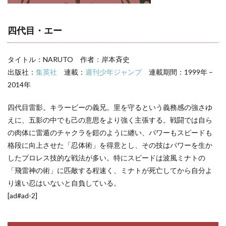
登場人物一覧
四代目・エー
タイトル：NARUTO 作者：岸本斉史
出版社：
集英社
連載：
週刊少年ジャンプ
連載期間：1999年 –
2014年
四代目雷影。キラービーの義兄。里を守るという義務感の強さゆ
えに、五影の中でも己の意思をより強く主張する。戦闘では自ら
の肉体に雷遁のチャクラを鎧のように纏い、パワーもスピードも
格段に向上させた「忍体術」を得意とし、その技はパワーを生か
したプロレス技的な戦法が多い。特にスピードは波風ミナトの
「飛雷神の術」に匹敵する程速く、ミナトが死亡してから自分よ
り速い忍はいないと自負している。
[ad#ad-2]