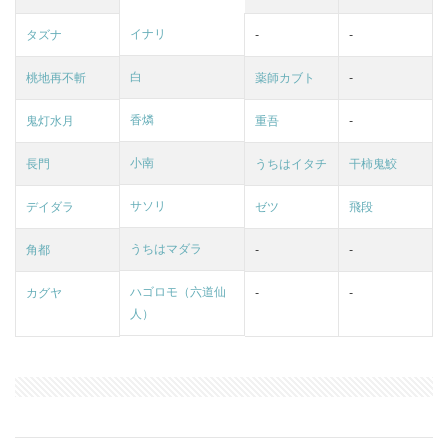
イナリ
タズナ
-
-
白
桃地再不斬
薬師カブト
-
香燐
鬼灯水月
重吾
-
小南
長門
うちはイタチ
干柿鬼鮫
サソリ
デイダラ
ゼツ
飛段
うちはマダラ
角都
-
-
ハゴロモ（六道仙
カグヤ
-
-
人）