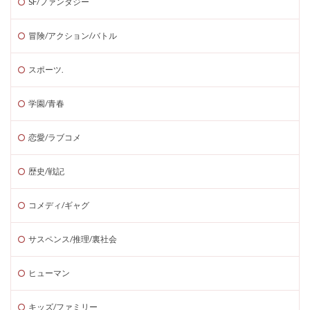
SF/ファンタジー
冒険/アクション/バトル
スポーツ.
学園/青春
恋愛/ラブコメ
歴史/戦記
コメディ/ギャグ
サスペンス/推理/裏社会
ヒューマン
キッズ/ファミリー