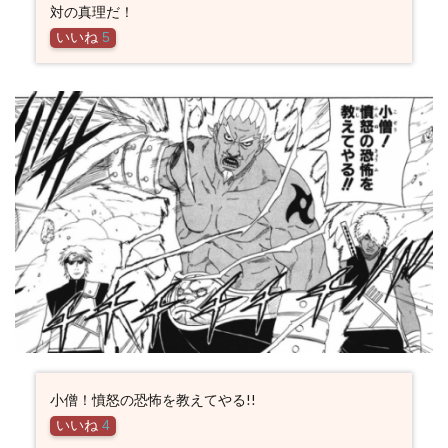
対の真理だ！
いいね
5
小僧！憤怒の恐怖を教えてやる!!
いいね
4