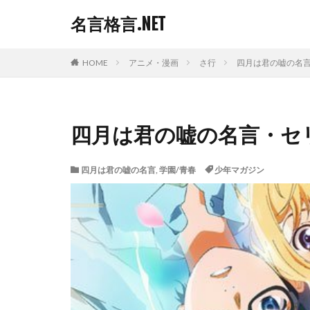
名言格言.NET
HOME
アニメ・漫画
さ行
四月は君の嘘の名
四月は君の嘘の名言・セ
四月は君の嘘の名言
,
学園/青春
少年マガジン