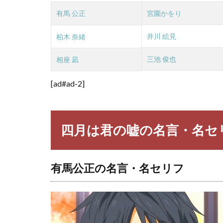
澤部
有馬 公正
宮園かをり
椿の
名
言・
井川 絵見
柏木 奈緒
名セ
リフ
三池 俊也
相座 凪
3.4
[ad#ad-2]
渡 亮
太の
名
言・
四月は君の嘘の名言・名セ
名セ
リフ
3.5
有馬公正の名言・名セリフ
柏木
奈緒
の名
言・
名セ
リフ