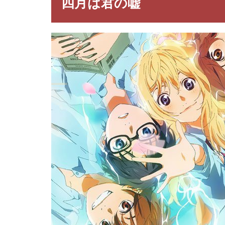
四月は君の嘘
君
の
嘘
2
四
月
は
君
の
嘘
キ
ャ
ラ
一
覧
3
四月
は君
の嘘
の名