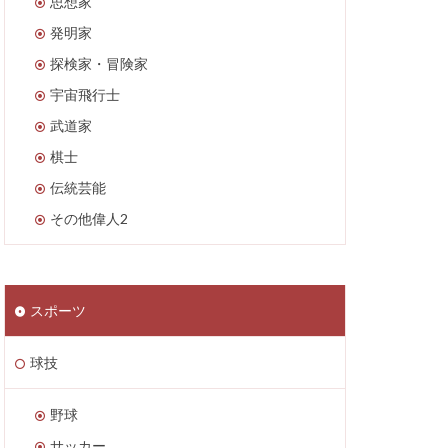
思想家
発明家
探検家・冒険家
宇宙飛行士
武道家
棋士
伝統芸能
その他偉人2
スポーツ
球技
野球
サッカー