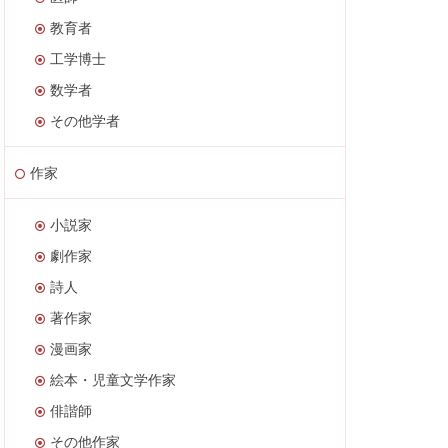
教育者
工学博士
数学者
その他学者
作家
小説家
劇作家
詩人
著作家
漫画家
絵本・児童文学作家
俳諧師
その他作家