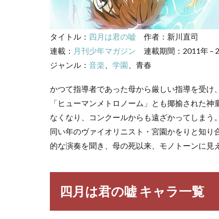
言・
名セ
リフ
タイトル：
四月は君の嘘
作者：新川直司
3.1
連載：
月刊少年マガジン
連載期間：2011年 – 2
有馬
公正
ジャンル：
音楽
、
学園
、青春
の名
言・
かつて指導者であった母から厳しい指導を受け
名セ
「ヒューマンメトロノーム」とも揶揄された神
リフ
なくなり、コンクールからも遠ざかってしまう。
3.2
同い年のヴァイオリニスト・宮園かをりと知り
宮園
かを
的な演奏を聞き、母の死以来、モノトーンに見
りの
名
言・
名セ
四月は君の嘘 キャラ一覧
リフ
3.3