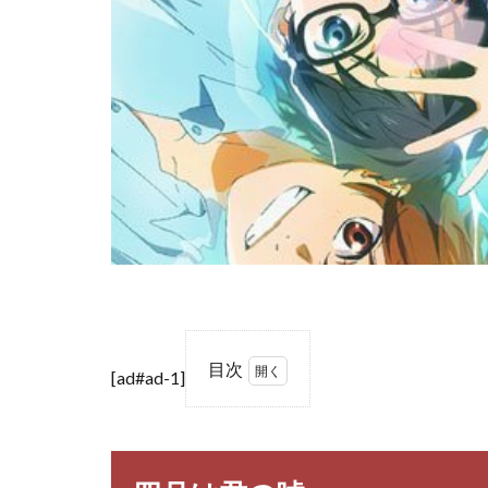
目次
[ad#ad-1]
1
四
月
は