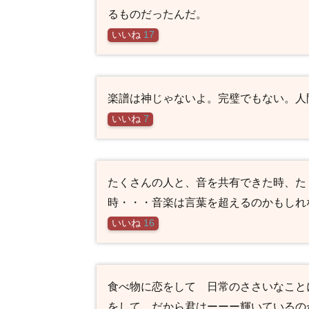
名セ
るものだったんだ。
リフ
いいね
17
3.9
相座
凪の
名
楽譜は神じゃないよ。完璧でもない。人
言・
いいね
7
名セ
リフ
3.10
その他
たくさんの人と、音を共有できた時、た
登場人
時・・・音楽は言葉を超えるのかもしれ
物の名
言・名
いいね
16
セリフ
食べ物に恋をして 日常のささいなこと
をして だから君はーーー輝いているの