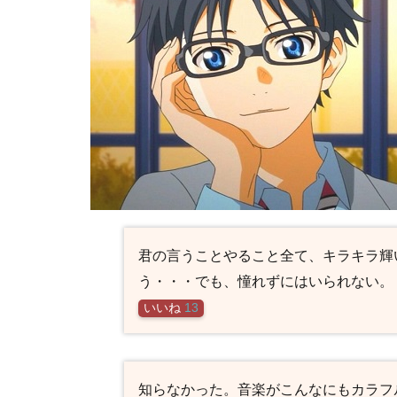
3.6
井川
絵見
の名
言・
名セ
リフ
3.7
相座
武士
の名
言・
君の言うことやること全て、キラキラ輝
名セ
う・・・でも、憧れずにはいられない。
リフ
いいね
13
3.8
瀬戸
紘子
の名
知らなかった。音楽がこんなにもカラフ
言・