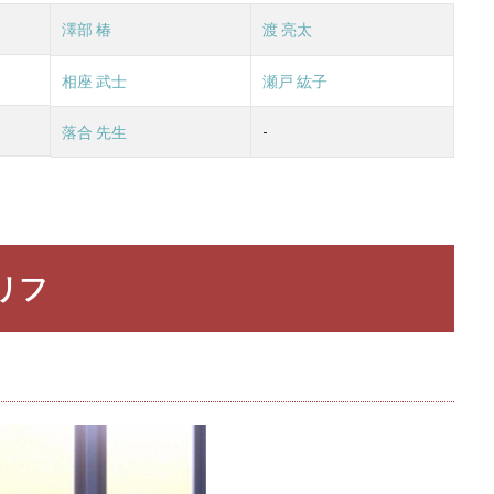
澤部 椿
渡 亮太
相座 武士
瀬戸 紘子
落合 先生
-
リフ