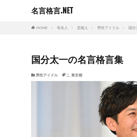
名言格言.NET
HOME
有名人
芸能人
男性アイドル
国分
国分太一の名言格言集
男性アイドル
こ
,
東京都