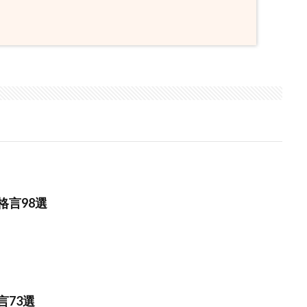
格言98選
言73選