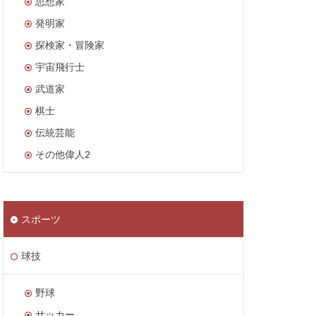
思想家
発明家
探検家・冒険家
宇宙飛行士
武道家
棋士
伝統芸能
その他偉人2
スポーツ
球技
野球
サッカー