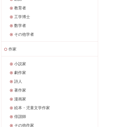
教育者
工学博士
数学者
その他学者
作家
小説家
劇作家
詩人
著作家
漫画家
絵本・児童文学作家
俳諧師
その他作家