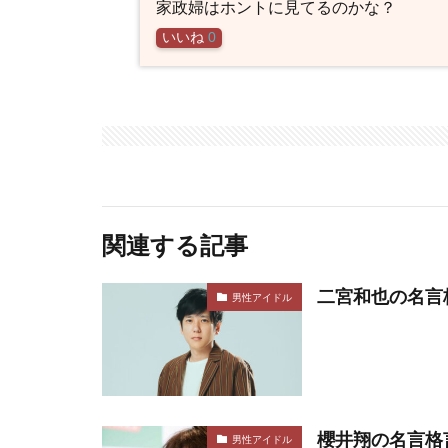
家政婦はホントに見てるのかな？
いいね
0
関連する記事
二宮和也の名言
男性アイドル
櫻井翔の名言格
男性アイドル