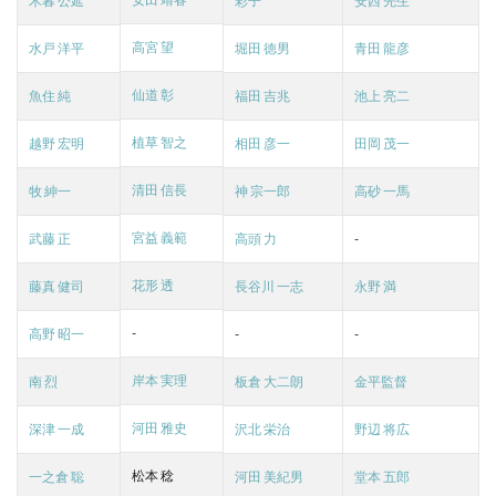
木暮 公延
彩子
安西 先生
高宮 望
水戸 洋平
堀田 徳男
青田 龍彦
仙道 彰
魚住 純
福田 吉兆
池上 亮二
植草 智之
越野 宏明
相田 彦一
田岡 茂一
清田 信長
牧 紳一
神 宗一郎
高砂 一馬
宮益 義範
武藤 正
高頭 力
-
花形 透
藤真 健司
長谷川 一志
永野 満
-
高野 昭一
-
-
岸本 実理
南 烈
板倉 大二朗
金平監督
河田 雅史
深津 一成
沢北 栄治
野辺 将広
松本 稔
一之倉 聡
河田 美紀男
堂本 五郎