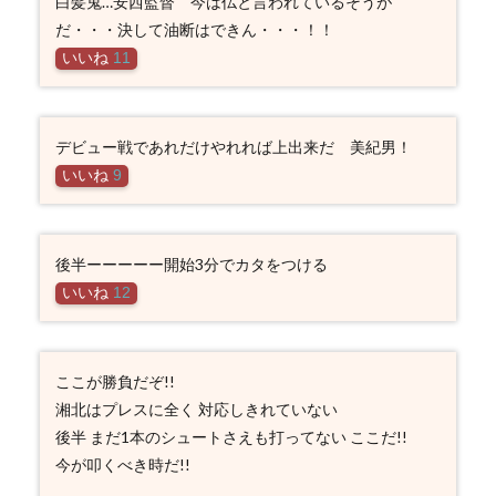
白髪鬼…安西監督 今は仏と言われているそうが
だ・・・決して油断はできん・・・！！
いいね
11
デビュー戦であれだけやれれば上出来だ 美紀男！
いいね
9
後半ーーーーー開始3分でカタをつける
いいね
12
ここが勝負だぞ!!
湘北はプレスに全く 対応しきれていない
後半 まだ1本のシュートさえも打ってない ここだ!!
今が叩くべき時だ!!