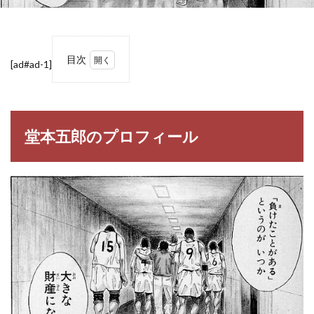
目次
[ad#ad-1]
1
堂本
五郎
のプ
ロフ
堂本五郎のプロフィール
ィー
ル
1.1
堂本
五郎
（ど
うも
と ご
ろ
う）
2
【ス