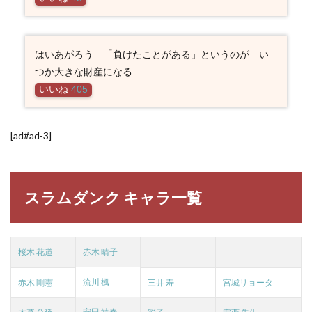
はいあがろう 「負けたことがある」というのが い
つか大きな財産になる
いいね
405
[ad#ad-3]
スラムダンク キャラ一覧
桜木 花道
赤木 晴子
流川 楓
赤木 剛憲
三井 寿
宮城リョータ
安田 靖春