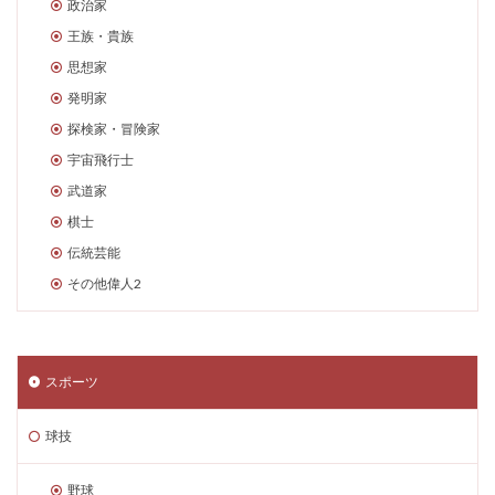
政治家
王族・貴族
思想家
発明家
探検家・冒険家
宇宙飛行士
武道家
棋士
伝統芸能
その他偉人2
スポーツ
球技
野球