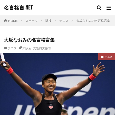
名言格言.NET
HOME
スポーツ
球技
テニス
大坂なおみの名言格言集
大坂なおみの名言格言集
テニス
大阪府
,
大阪府大阪市
テニス