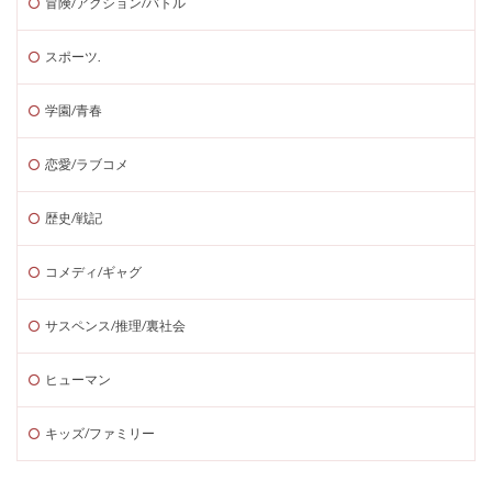
冒険/アクション/バトル
スポーツ.
学園/青春
恋愛/ラブコメ
歴史/戦記
コメディ/ギャグ
サスペンス/推理/裏社会
ヒューマン
キッズ/ファミリー