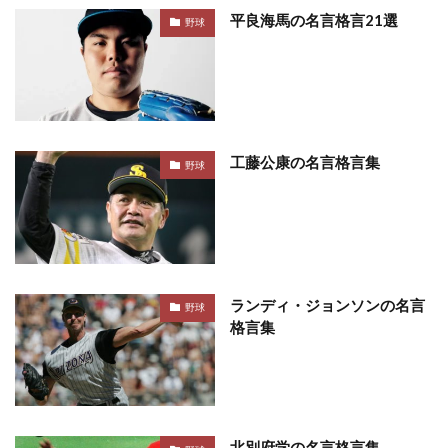
平良海馬の名言格言21選
野球
工藤公康の名言格言集
野球
ランディ・ジョンソンの名言
野球
格言集
北別府学の名言格言集