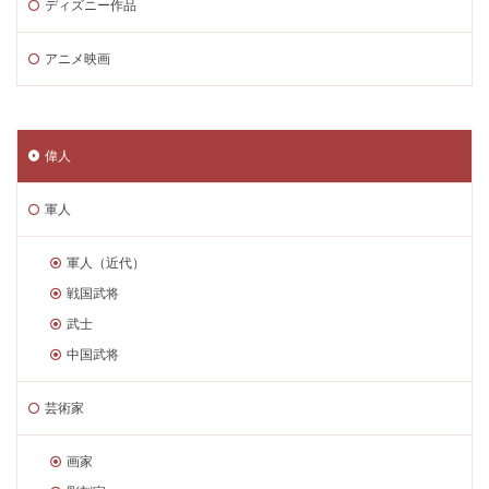
ディズニー作品
アニメ映画
偉人
軍人
軍人（近代）
戦国武将
武士
中国武将
芸術家
画家