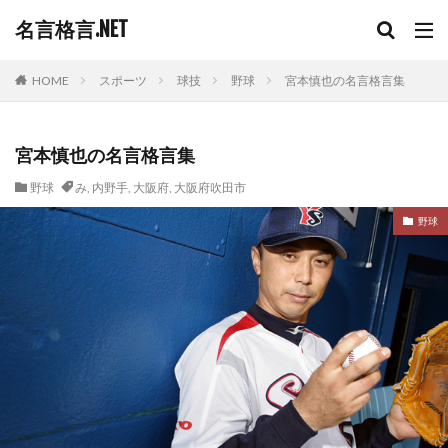
名言格言.NET
HOME
スポーツ
球技
野球
宮本慎也の名言格言集
宮本慎也の名言格言集
野球
み
,
内野手
,
大阪府
,
大阪府吹田市
野球