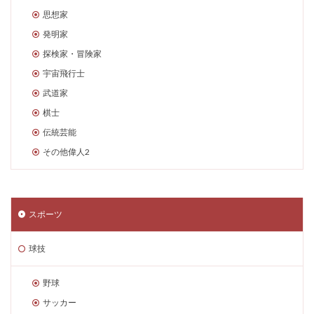
思想家
発明家
探検家・冒険家
宇宙飛行士
武道家
棋士
伝統芸能
その他偉人2
スポーツ
球技
野球
サッカー