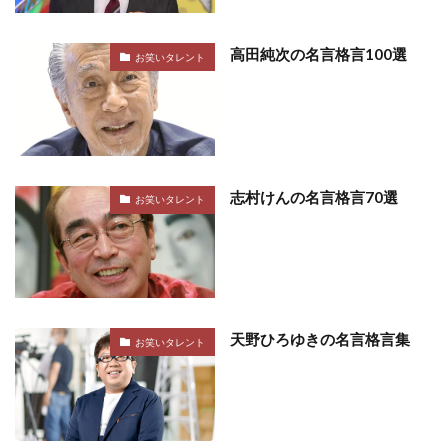
高田純次の名言格言100選
お笑いタレント
志村けんの名言格言70選
お笑いタレント
天野ひろゆきの名言格言集
お笑いタレント