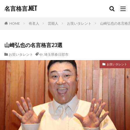
名言格言.NET
HOME
有名人
芸能人
お笑いタレント
山崎弘也の名言格言
山崎弘也の名言格言23選
お笑いタレント
や
,
埼玉県春日部市
お笑いタレント