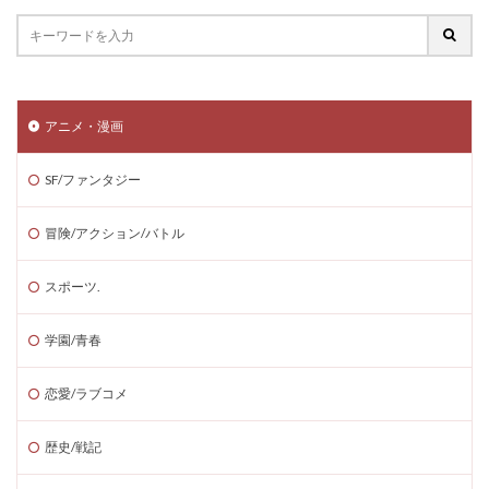
アニメ・漫画
SF/ファンタジー
冒険/アクション/バトル
スポーツ.
学園/青春
恋愛/ラブコメ
歴史/戦記