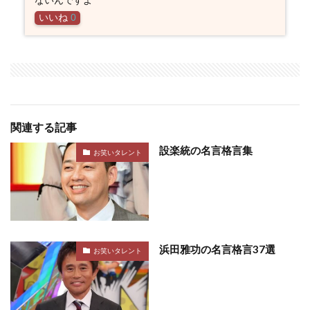
いいね
0
関連する記事
設楽統の名言格言集
お笑いタレント
浜田雅功の名言格言37選
お笑いタレント