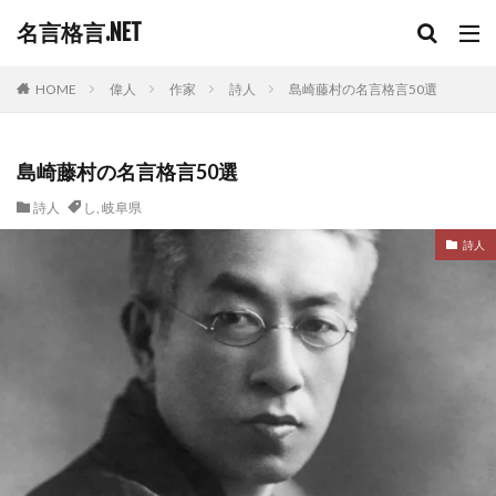
名言格言.NET
HOME
偉人
作家
詩人
島崎藤村の名言格言50選
島崎藤村の名言格言50選
詩人
し
,
岐阜県
詩人