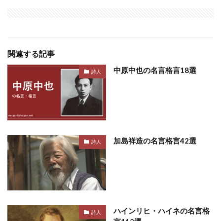
関連する記事
中原中也の名言格言18選
詩人
加島祥造の名言格言42選
詩人
ハインリヒ・ハイネの名言格
詩人