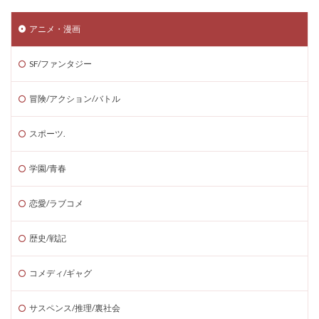
アニメ・漫画
SF/ファンタジー
冒険/アクション/バトル
スポーツ.
学園/青春
恋愛/ラブコメ
歴史/戦記
コメディ/ギャグ
サスペンス/推理/裏社会