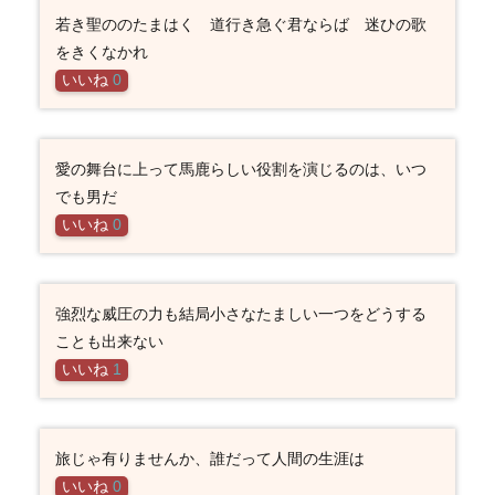
若き聖ののたまはく 道行き急ぐ君ならば 迷ひの歌
をきくなかれ
いいね
0
愛の舞台に上って馬鹿らしい役割を演じるのは、いつ
でも男だ
いいね
0
強烈な威圧の力も結局小さなたましい一つをどうする
ことも出来ない
いいね
1
旅じゃ有りませんか、誰だって人間の生涯は
いいね
0