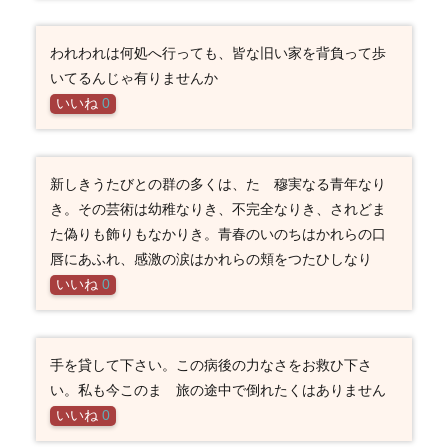
われわれは何処へ行っても、皆な旧い家を背負って歩
いてるんじゃ有りませんか
いいね
0
新しきうたびとの群の多くは、たゞ穆実なる青年なり
き。その芸術は幼稚なりき、不完全なりき、されどま
た偽りも飾りもなかりき。青春のいのちはかれらの口
唇にあふれ、感激の涙はかれらの頬をつたひしなり
いいね
0
手を貸して下さい。この病後の力なさをお救ひ下さ
い。私も今このまゝ旅の途中で倒れたくはありません
いいね
0