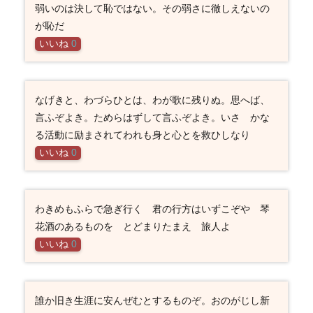
弱いのは決して恥ではない。その弱さに徹しえないの
が恥だ
いいね
0
なげきと、わづらひとは、わが歌に残りぬ。思へば、
言ふぞよき。ためらはずして言ふぞよき。いさゝかな
る活動に励まされてわれも身と心とを救ひしなり
いいね
0
わきめもふらで急ぎ行く 君の行方はいずこぞや 琴
花酒のあるものを とどまりたまえ 旅人よ
いいね
0
誰か旧き生涯に安んぜむとするものぞ。おのがじし新