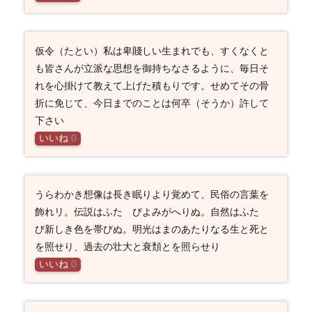
仮令（たとい）私は卑賤しい生まれでも、すくなくと
も皆さんが立派な思想を御持ちなさるように、毎日そ
れを心掛けて教えて上げた積もりです。せめてその骨
折に免じて、今日までのことは何卒（そうか）許して
下さい
いいね
0
うらわかき想像は長き眠りより覚めて、民俗の言葉を
飾れリ。伝説はふたゝびよみがへりぬ。自然はふたゝ
び新しき色を帯びぬ。明光はまのあたりなる生と死と
を照せり、過去の壮大と衰頽とを照らせり
いいね
0