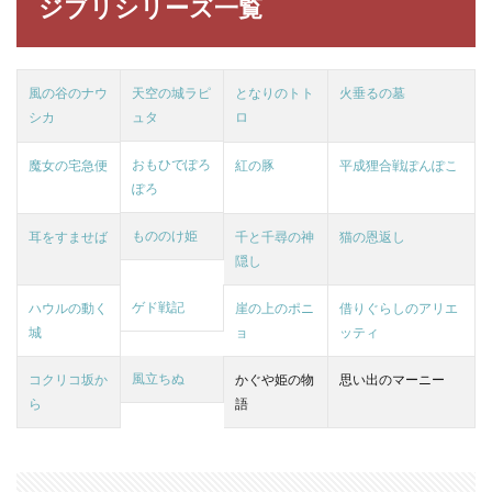
ジブリシリーズ一覧
風の谷のナウ
天空の城ラピ
となりのトト
火垂るの墓
シカ
ュタ
ロ
おもひでぽろ
魔女の宅急便
紅の豚
平成狸合戦ぽんぽこ
ぽろ
もののけ姫
耳をすませば
千と千尋の神
猫の恩返し
隠し
ゲド戦記
ハウルの動く
崖の上のポニ
借りぐらしのアリエ
城
ョ
ッティ
風立ちぬ
コクリコ坂か
かぐや姫の物
思い出のマーニー
ら
語