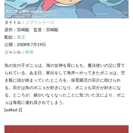
名セ
リフ
2.1
ポニ
タイトル：
ジブリシリーズ
ョの
原作：宮崎駿 監督：宮崎駿
名
配給：
東宝
言・
名セ
公開：2008年7月19日
リフ
ジャンル：
映画
2.2
宗介
魚の女の子ポニョは、海の女神を母にもち、魔法使いの父に育て
の名
られている。ある日、家出をして海岸へやってきたポニョは、空
言・
き瓶に頭が挟まっていたところを、保育園児の宗介に助けられ
名セ
リフ
る。宗介は魚のポニョが好きになり、ポニョも宗介が好きにな
2.3
る。ところが、娘がいなくなったことに気づいた父により、ポニ
リサ
ョは海底に連れ戻されてしまう。
の名
[ad#ad-2]
言・
名セ
リフ
2.4