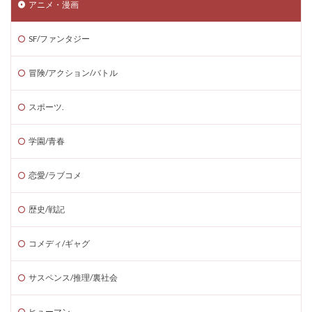
アニメ・漫画
SF/ファンタジー
冒険/アクション/バトル
スポーツ.
学園/青春
恋愛/ラブコメ
歴史/戦記
コメディ/ギャグ
サスペンス/推理/裏社会
ヒューマン