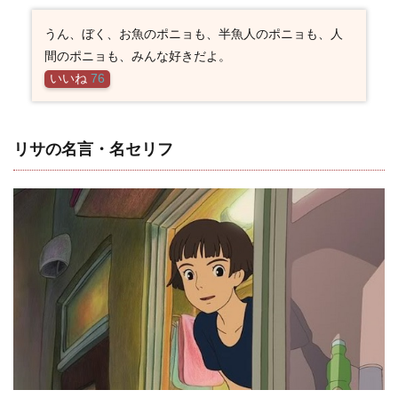
うん、ぼく、お魚のポニョも、半魚人のポニョも、人
間のポニョも、みんな好きだよ。
いいね
76
リサの名言・名セリフ