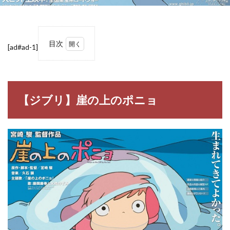
目次
[ad#ad-1]
1
【ジ
ブ
リ】
崖の
【ジブリ】崖の上のポニョ
上の
ポニ
ョ
2
【ジ
ブ
リ】
崖の
上の
ポニ
ョの
名
言・