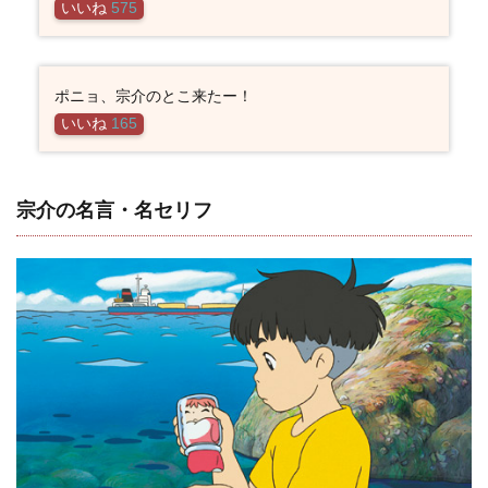
いいね
575
トキ
の名
言・
名セ
リフ
ポニョ、宗介のとこ来たー！
いいね
165
2.8
ヨシ
エの
名
宗介の名言・名セリフ
言・
名セ
リフ
3
ジブ
リシ
リー
ズ一
覧