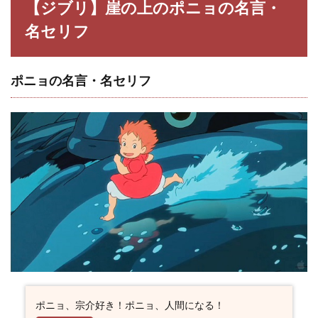
【ジブリ】崖の上のポニョの名言・
耕一
の名
名セリフ
言・
名セ
リフ
ポニョの名言・名セリフ
2.5
フジ
モト
の名
言・
名セ
リフ
2.6
グラ
ンマ
ンマ
ーレ
の名
言・
名セ
リフ
ポニョ、宗介好き！ポニョ、人間になる！
2.7