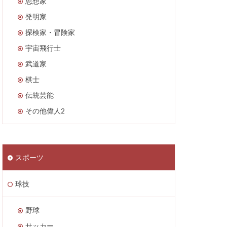
思想家
発明家
探検家・冒険家
宇宙飛行士
武道家
棋士
伝統芸能
その他偉人2
スポーツ
球技
野球
サッカー