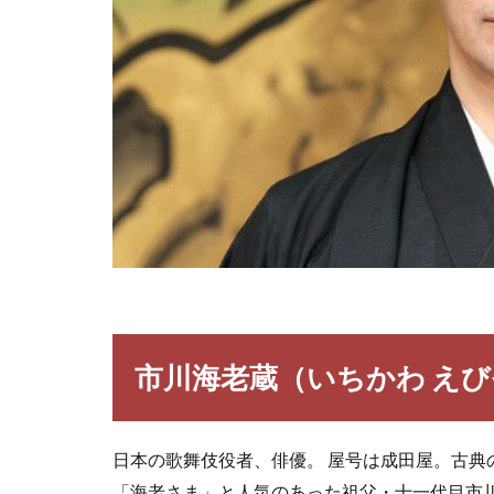
市川海老蔵（いちかわ え
日本の歌舞伎役者、俳優。 屋号は成田屋。古
「海老さま」と人気のあった祖父・十一代目市