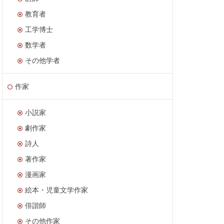
教育者
工学博士
数学者
その他学者
作家
小説家
劇作家
詩人
著作家
漫画家
絵本・児童文学作家
俳諧師
その他作家