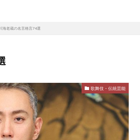
川海老蔵の名言格言74選
選
歌舞伎・伝統芸能