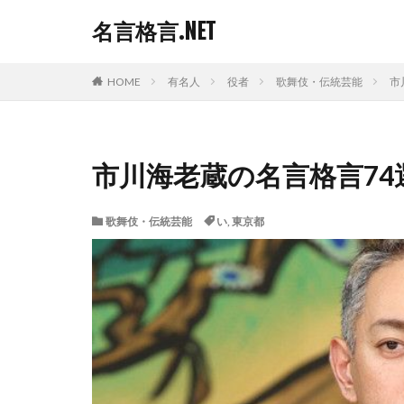
名言格言.NET
HOME
有名人
役者
歌舞伎・伝統芸能
市
市川海老蔵の名言格言74
歌舞伎・伝統芸能
い
,
東京都