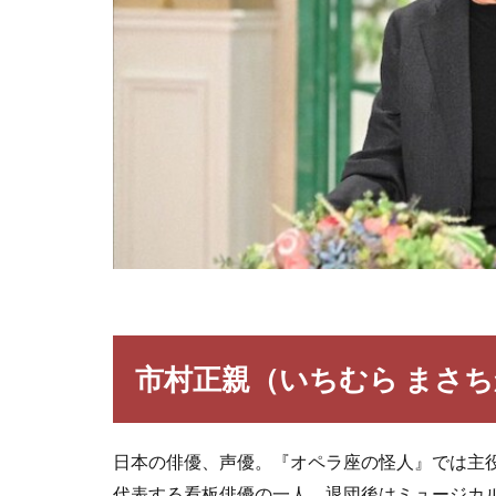
市村正親（いちむら まさ
日本の俳優、声優。『オペラ座の怪人』では主役
代表する看板俳優の一人。退団後はミュージカ