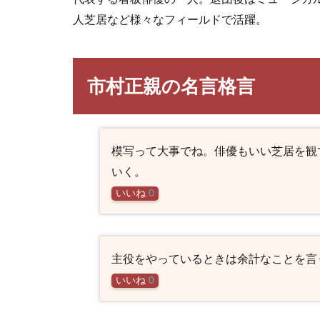
人芝居など様々なフィールドで活躍。
市村正親の名言格言
模写って大事でね。俳優もいい芝居を観
いく。
いいね
0
主役をやっているときは余計なことを言
いいね
0