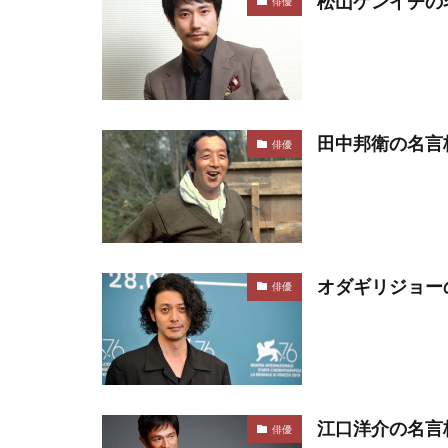
松山ケンイチの
俳優
田中邦衛の名言
俳優
オダギリジョー
俳優
江口洋介の名言
俳優