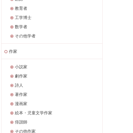
教育者
工学博士
数学者
その他学者
作家
小説家
劇作家
詩人
著作家
漫画家
絵本・児童文学作家
俳諧師
その他作家