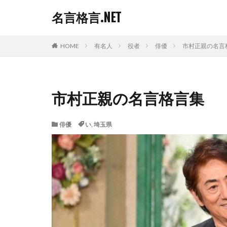
名言格言.NET
HOME
有名人
役者
俳優
市村正親の名言
市村正親の名言格言集
俳優
い
,
埼玉県