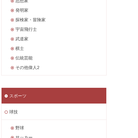
思想家
発明家
探検家・冒険家
宇宙飛行士
武道家
棋士
伝統芸能
その他偉人2
スポーツ
球技
野球
サッカー