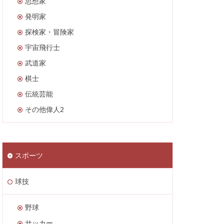
思想家
発明家
探検家・冒険家
宇宙飛行士
武道家
棋士
伝統芸能
その他偉人2
スポーツ
球技
野球
サッカー