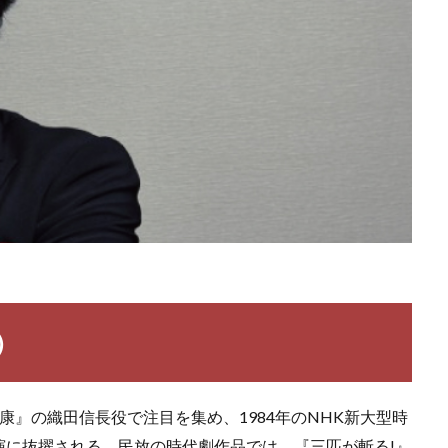
）
家康』の織田信長役で注目を集め、1984年のNHK新大型時
演に抜擢される。民放の時代劇作品では、『三匹が斬る!』