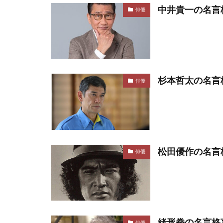
中井貴一の名言
俳優
杉本哲太の名言
俳優
松田優作の名言
俳優
緒形拳の名言格
俳優