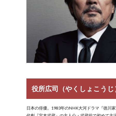
役所広司（やくしょこうじ
日本の俳優。1983年のNHK大河ドラマ『徳川
代劇『宮本武蔵』の主人公・武蔵役で初めて主