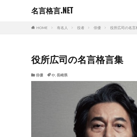
名言格言.NET
HOME
有名人
役者
俳優
役所広司の名言
役所広司の名言格言集
俳優
や
,
長崎県