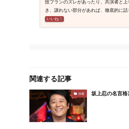
技プランのズレがあったり、共演者と上
き、譲れない部分があれば、徹底的に話
いいね
0
関連する記事
坂上忍の名言格
俳優