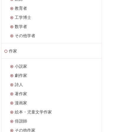
教育者
工学博士
数学者
その他学者
作家
小説家
劇作家
詩人
著作家
漫画家
絵本・児童文学作家
俳諧師
その他作家