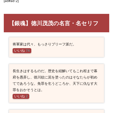
[ad#ad-2]
【銀魂】徳川茂茂の名言・名セリフ
将軍家は代々、もっさりブリーフ派だ。
いいね
74
長生きはするものだ。歴史を紐解いてもこれ程まで幕
府を愚弄し、徳川紋に泥を塗ったのはそなたらが初め
てであろうな。免罪を乞うどころか、天下に仇なす大
罪をおかそうとは。
いいね
2