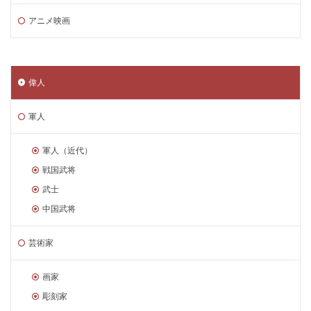
アニメ映画
偉人
軍人
軍人（近代）
戦国武将
武士
中国武将
芸術家
画家
彫刻家