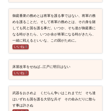
御庭番衆の務めとは将軍を護る事ではない、将軍の務
めを護ることだ。そして将軍の務めとは、その身を賭
しても民と国を護る事だ。いつか、そち達が御庭番に
なる時がきたら、いつか余が将軍になる時がきたら、
一緒に戦えるといいな、この国がために。
いいね
8
床屋改革をせねば…江戸に明日はない
いいね
7
武器をおさめよ くだらん争いはこれまでだ そち達
はいずれも国を護る大切な兵ぞ その命みだりに散ら
す事は許さぬ