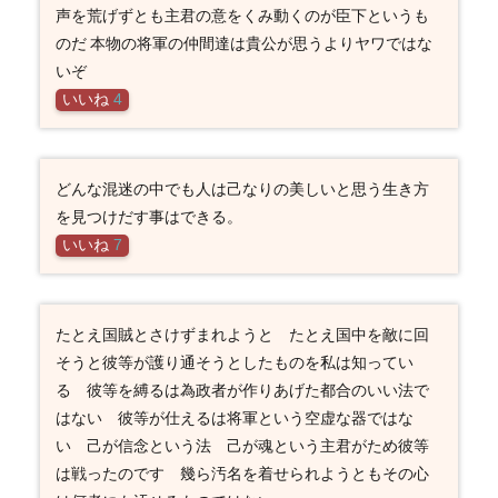
声を荒げずとも主君の意をくみ動くのが臣下というも
のだ 本物の将軍の仲間達は貴公が思うよりヤワではな
いぞ
いいね
4
どんな混迷の中でも人は己なりの美しいと思う生き方
を見つけだす事はできる。
いいね
7
たとえ国賊とさけずまれようと たとえ国中を敵に回
そうと彼等が護り通そうとしたものを私は知ってい
る 彼等を縛るは為政者が作りあげた都合のいい法で
はない 彼等が仕えるは将軍という空虚な器ではな
い 己が信念という法 己が魂という主君がため彼等
は戦ったのです 幾ら汚名を着せられようともその心