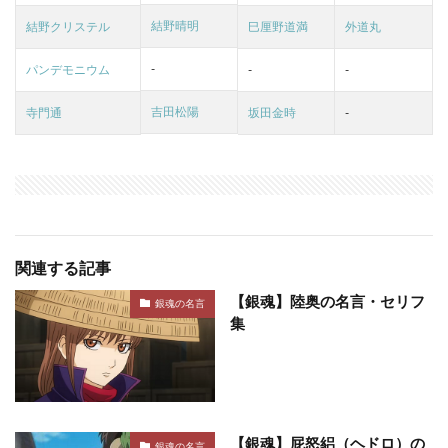
結野晴明
結野クリステル
巳厘野道満
外道丸
-
パンデモニウム
-
-
吉田松陽
寺門通
坂田金時
-
関連する記事
【銀魂】陸奥の名言・セリフ
銀魂の名言
集
【銀魂】屁怒絽（ヘドロ）の
銀魂の名言