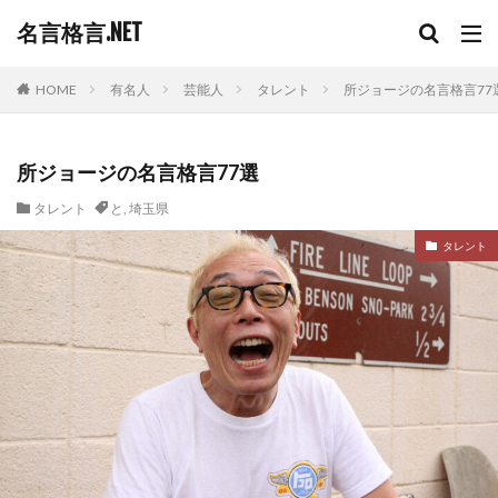
名言格言.NET
HOME
有名人
芸能人
タレント
所ジョージの名言格言77
所ジョージの名言格言77選
タレント
と
,
埼玉県
タレント