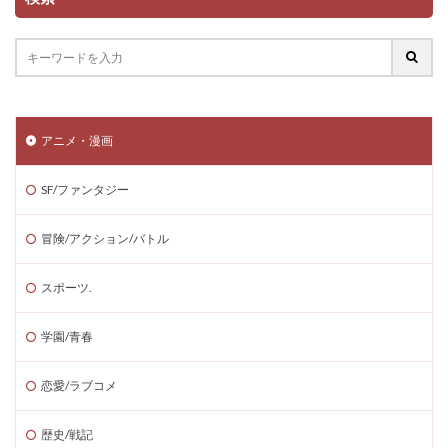
アニメ・漫画
SF/ファンタジー
冒険/アクション/バトル
スポーツ.
学園/青春
恋愛/ラブコメ
歴史/戦記