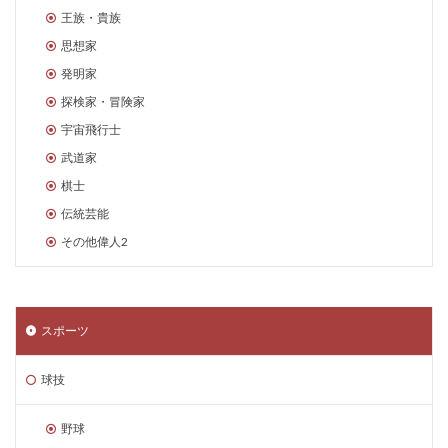
王族・貴族
思想家
発明家
探検家・冒険家
宇宙飛行士
武道家
棋士
伝統芸能
その他偉人2
スポーツ
球技
野球