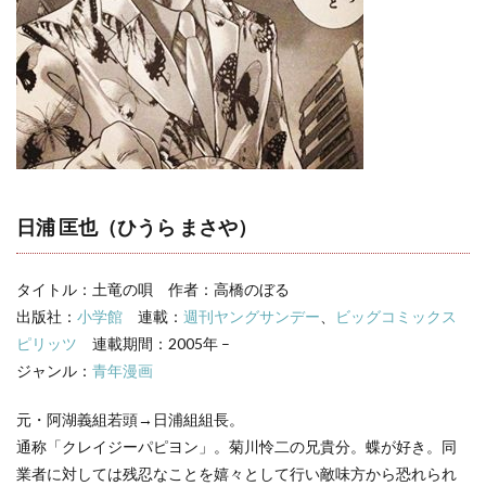
や）
2
【土
竜の
唄】
日浦
匡也
の名
言・
名セ
リフ
日浦 匡也（ひうら まさや）
タイトル：土竜の唄 作者：高橋のぼる
出版社：
小学館
連載：
週刊ヤングサンデー
、
ビッグコミックス
ピリッツ
連載期間：2005年 –
ジャンル：
青年漫画
元・阿湖義組若頭→日浦組組長。
通称「クレイジーパピヨン」。菊川怜二の兄貴分。蝶が好き。同
業者に対しては残忍なことを嬉々として行い敵味方から恐れられ