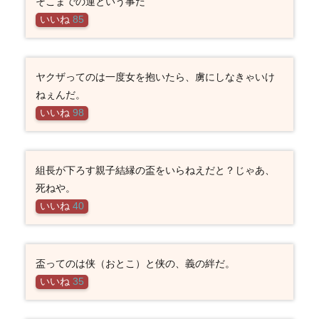
そこまでの運という事だ
いいね
85
ヤクザってのは一度女を抱いたら、虜にしなきゃいけ
ねぇんだ。
いいね
98
組長が下ろす親子結縁の盃をいらねえだと？じゃあ、
死ねや。
いいね
40
盃ってのは侠（おとこ）と侠の、義の絆だ。
いいね
35