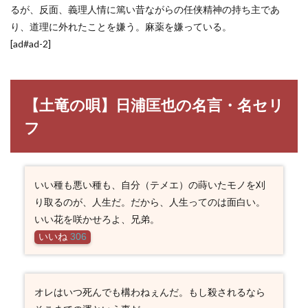
るが、反面、義理人情に篤い昔ながらの任侠精神の持ち主であ
り、道理に外れたことを嫌う。麻薬を嫌っている。
[ad#ad-2]
【土竜の唄】日浦匡也の名言・名セリ
フ
いい種も悪い種も、自分（テメエ）の蒔いたモノを刈
り取るのが、人生だ。だから、人生ってのは面白い。
いい花を咲かせろよ、兄弟。
いいね
306
オレはいつ死んでも構わねぇんだ。もし殺されるなら