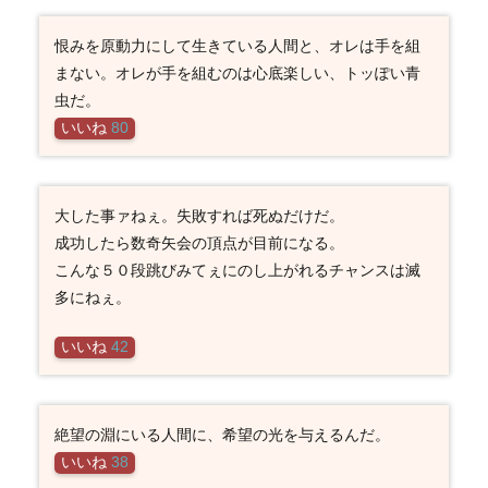
恨みを原動力にして生きている人間と、オレは手を組
まない。オレが手を組むのは心底楽しい、トッぽい青
虫だ。
いいね
80
大した事ァねぇ。失敗すれば死ぬだけだ。
成功したら数奇矢会の頂点が目前になる。
こんな５０段跳びみてぇにのし上がれるチャンスは滅
多にねぇ。
いいね
42
絶望の淵にいる人間に、希望の光を与えるんだ。
いいね
38