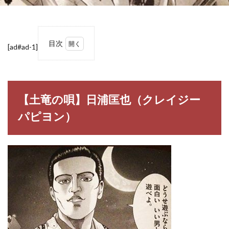
目次
[ad#ad-1]
1
【土
竜の
唄】
日浦
【土竜の唄】日浦匡也（クレイジー
匡也
（ク
パピヨン）
レイ
ジー
パピ
ヨ
ン）
1.1
日浦
匡也
（ひ
うら
まさ