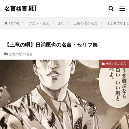
名言格言.NET
HOME
アニメ・漫画
ま行
土竜の唄の名言
【土竜の唄】
【土竜の唄】日浦匡也の名言・セリフ集
土竜の唄の名言
土竜の唄の名言