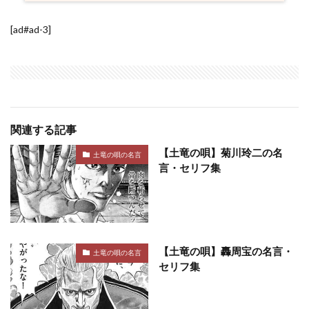
[ad#ad-3]
関連する記事
【土竜の唄】菊川玲二の名
土竜の唄の名言
言・セリフ集
【土竜の唄】轟周宝の名言・
土竜の唄の名言
セリフ集