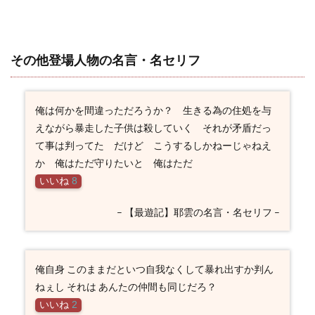
その他登場人物の名言・名セリフ
俺は何かを間違っただろうか？ 生きる為の住処を与
えながら暴走した子供は殺していく それが矛盾だっ
て事は判ってた だけど こうするしかねーじゃねえ
か 俺はただ守りたいと 俺はただ
いいね
8
– 【最遊記】耶雲の名言・名セリフ –
俺自身 このままだといつ自我なくして暴れ出すか判ん
ねぇし それは あんたの仲間も同じだろ？
いいね
2