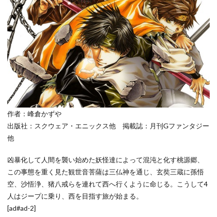
玄奘
三蔵
の名
言・
名セ
リフ
3.2
孫悟
空の
名
言・
名セ
作者：峰倉かずや
リフ
出版社：スクウェア・エニックス他 掲載誌：月刊Gファンタジー
3.3
他
猪八
戒の
凶暴化して人間を襲い始めた妖怪達によって混沌と化す桃源郷、
名
この事態を重く見た観世音菩薩は三仏神を通じ、玄奘三蔵に孫悟
言・
名セ
空、沙悟浄、猪八戒らを連れて西へ行くように命じる。こうして4
リフ
人はジープに乗り、西を目指す旅が始まる。
3.4
[ad#ad-2]
沙悟