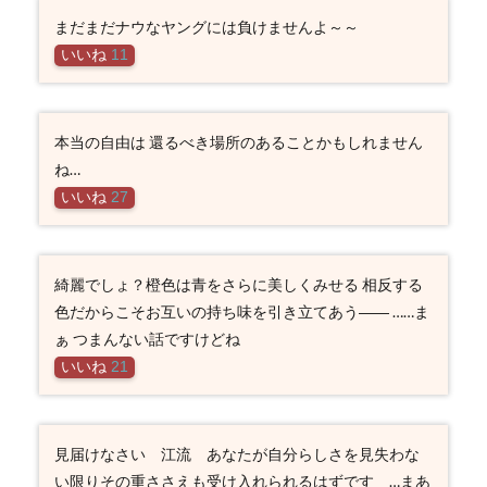
まだまだナウなヤングには負けませんよ～～
いいね
11
本当の自由は 還るべき場所のあることかもしれません
ね…
いいね
27
綺麗でしょ？橙色は青をさらに美しくみせる 相反する
色だからこそお互いの持ち味を引き立てあう―― ……ま
ぁ つまんない話ですけどね
いいね
21
見届けなさい 江流 あなたが自分らしさを見失わな
い限りその重ささえも受け入れられるはずです …まあ