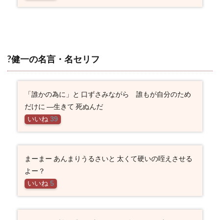
?健一の名言・名セリフ
「誰かの為に」と 口ずさみながら 誰もが自分のため
だけに ―生きて 死ぬんだ
いいね
39
まーまー あんまりうるさいと 太くて硬いの咥えさせる
よー？
いいね
5