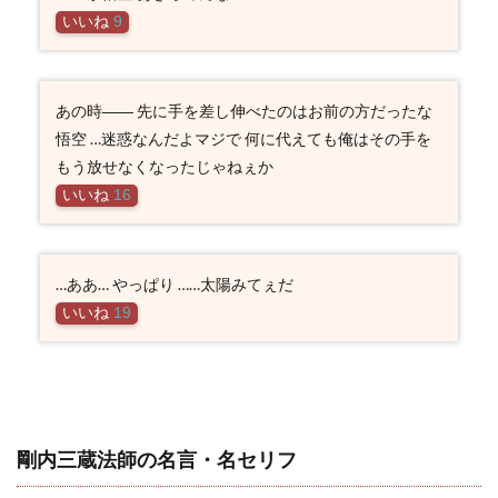
いいね
9
あの時―― 先に手を差し伸べたのはお前の方だったな
悟空 …迷惑なんだよマジで 何に代えても俺はその手を
もう放せなくなったじゃねぇか
いいね
16
…ああ… やっぱり ……太陽みてぇだ
いいね
19
剛内三蔵法師の名言・名セリフ