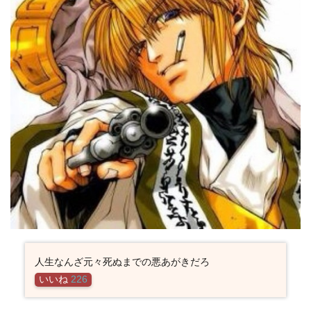
名セ
リフ
3.8
剛内
三蔵
法師
の名
言・
名セ
リフ
3.9
光明
三蔵
法師
の名
言・
名セ
リフ
人生なんざ元々死ぬまでの悪あがきだろ
3.10
カミサ
いいね
226
マの名
言・名