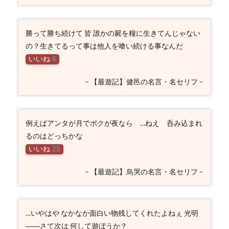
勝って勝ち続けて 皆 誰かの屍を糧に生きてんじゃない
の？生きてるって事は他人を喰い続ける事なんだ
いいね
6
– 【最遊記】健邑の名言・名セリフ –
例えばアンタが月でボクが夜なら …ねえ 呑み込まれ
るのはどっちかな
いいね
25
– 【最遊記】烏哭の名言・名セリフ –
…いやはや なかなか面白い物残してくれたよねぇ 光明
――さて次は 何して遊ぼうか？