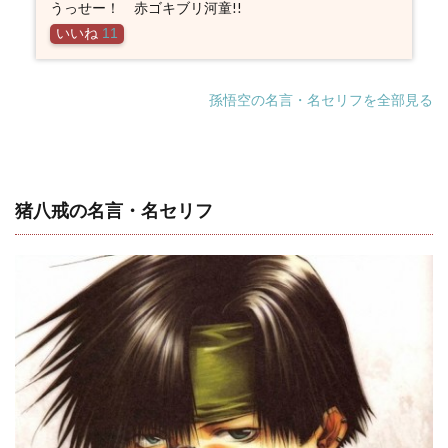
うっせー！ 赤ゴキブリ河童!!
いいね
11
孫悟空の名言・名セリフを全部見る
猪八戒の名言・名セリフ