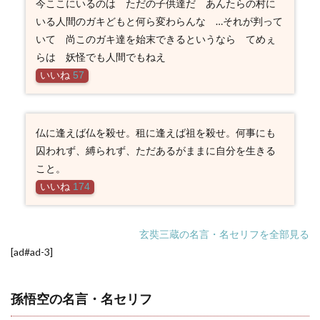
今ここにいるのは ただの子供達だ あんたらの村に
いる人間のガキどもと何ら変わらんな …それが判って
いて 尚このガキ達を始末できるというなら てめぇ
らは 妖怪でも人間でもねえ
いいね
57
仏に逢えば仏を殺せ。租に逢えば祖を殺せ。何事にも
囚われず、縛られず、ただあるがままに自分を生きる
こと。
いいね
174
玄奘三蔵の名言・名セリフを全部見る
[ad#ad-3]
孫悟空の名言・名セリフ