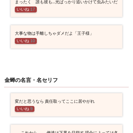
まったく 誰も彼も…光ばっかり追いかけて虫みたいだ
いいね
17
大事な物は手離しちゃダメだよ「王子様」
いいね
10
金蝉の名言・名セリフ
変だと思うなら 責任取ってここに居やがれ
いいね
9
……これから―― 俺達は下界を目指す 場合によっては各