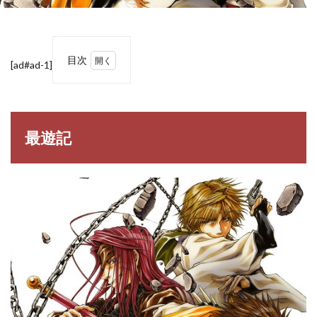
目次
[ad#ad-1]
1
最遊
記
2
最遊記
最遊
記の
登場
人物
一覧
3
最遊
記の
名
言・
名セ
リフ
3.1