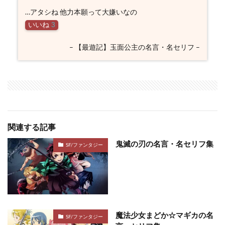
…アタシね 他力本願って大嫌いなの
いいね
3
– 【最遊記】玉面公主の名言・名セリフ –
関連する記事
鬼滅の刃の名言・名セリフ集
SF/ファンタジー
魔法少女まどか☆マギカの名
SF/ファンタジー