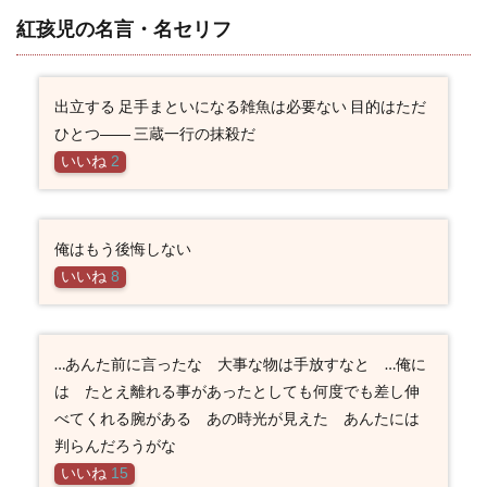
紅孩児の名言・名セリフ
出立する 足手まといになる雑魚は必要ない 目的はただ
ひとつ―― 三蔵一行の抹殺だ
いいね
2
俺はもう後悔しない
いいね
8
…あんた前に言ったな 大事な物は手放すなと …俺に
は たとえ離れる事があったとしても何度でも差し伸
べてくれる腕がある あの時光が見えた あんたには
判らんだろうがな
いいね
15