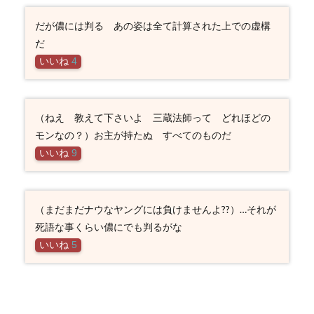
だが儂には判る あの姿は全て計算された上での虚構
だ
いいね
4
（ねえ 教えて下さいよ 三蔵法師って どれほどの
モンなの？）お主が持たぬ すべてのものだ
いいね
9
（まだまだナウなヤングには負けませんよ??）…それが
死語な事くらい儂にでも判るがな
いいね
5