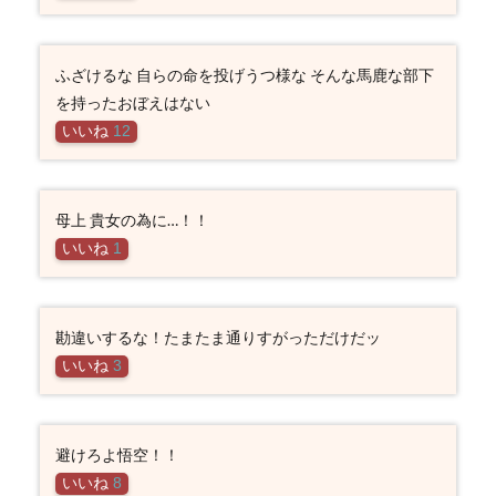
ふざけるな 自らの命を投げうつ様な そんな馬鹿な部下
を持ったおぼえはない
いいね
12
母上 貴女の為に…！！
いいね
1
勘違いするな！たまたま通りすがっただけだッ
いいね
3
避けろよ悟空！！
いいね
8