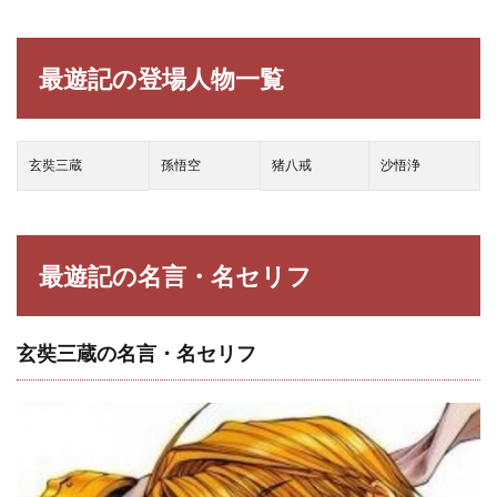
浄の
名
言・
最遊記の登場人物一覧
名セ
リフ
3.5
紅孩
玄奘三蔵
孫悟空
猪八戒
沙悟浄
児の
名
言・
名セ
リフ
最遊記の名言・名セリフ
3.6
?健一
の名
玄奘三蔵の名言・名セリフ
言・
名セ
リフ
3.7
金蝉
の名
言・