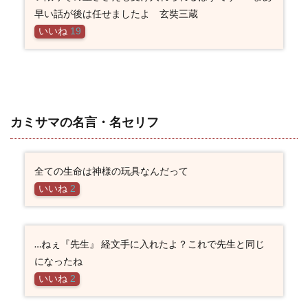
早い話が後は任せましたよ 玄奘三蔵
いいね
19
カミサマの名言・名セリフ
全ての生命は神様の玩具なんだって
いいね
2
…ねぇ『先生』 経文手に入れたよ？これで先生と同じ
になったね
いいね
2