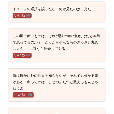
セリフ
イメージの選択を誤ったな 俺が見たのは 光だ
3.11
その他
いいね
56
登場人
物の名
言・名
セリフ
この世で赤いものは、それ(悟浄の赤い髪)だけだと本気
で思ってるのか？ だったらそんなものさっさと丸め
ちまえ。 …寺なら紹介してやる。
いいね
63
俺は確かに外の世界を知らないが それでも分かる事
がある 命ってのは ひとつふたつと数えるもんじゃ
ねえよ
いいね
129