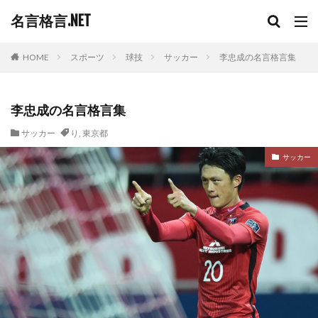
名言格言.NET
HOME
スポーツ
球技
サッカー
李忠成の名言格言集
李忠成の名言格言集
サッカー
り
,
東京都
サッカー