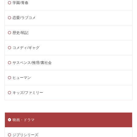
学園/青春
恋愛/ラブコメ
歴史/戦記
コメディ/ギャグ
サスペンス/推理/裏社会
ヒューマン
キッズ/ファミリー
映画・ドラマ
ジブリシリーズ