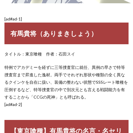
[ad#ad-1]
有馬貴将（ありまきしょう）
タイトル：東京喰種 作者：石田スイ
特例でアカデミーを経ずに三等捜査官に就任、異例の早さで特等
捜査官まで昇進した逸材。両手でそれぞれ形状や種類の全く異な
るクインケを自在に扱い、装備の整わない状態でSSSレート喰種を
圧倒するなど、特等捜査官の中で別次元とも言える戦闘能力を有
することから「CCGの死神」とも呼ばれる。
[ad#ad-2]
【東京喰種】有馬貴将の名言・名セリ