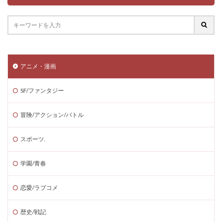
アニメ・漫画
SF/ファンタジー
冒険/アクション/バトル
スポーツ.
学園/青春
恋愛/ラブコメ
歴史/戦記