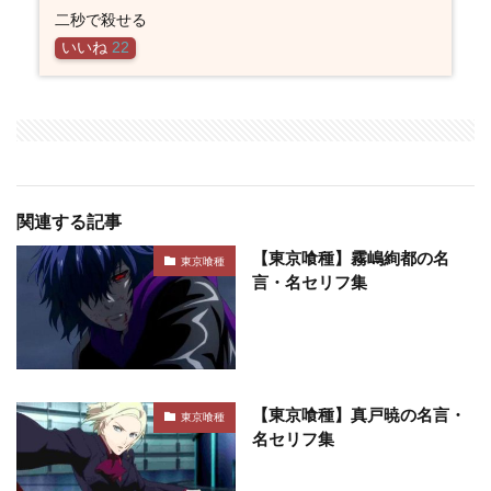
二秒で殺せる
いいね
22
関連する記事
【東京喰種】霧嶋絢都の名
東京喰種
言・名セリフ集
【東京喰種】真戸暁の名言・
東京喰種
名セリフ集