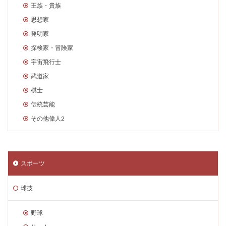
王族・貴族
思想家
発明家
探検家・冒険家
宇宙飛行士
武道家
棋士
伝統芸能
その他偉人2
スポーツ
球技
野球