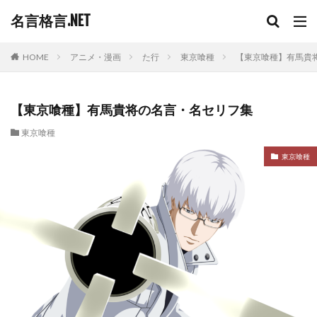
名言格言.NET
HOME
アニメ・漫画
た行
東京喰種
【東京喰種】有馬貴
【東京喰種】有馬貴将の名言・名セリフ集
東京喰種
東京喰種