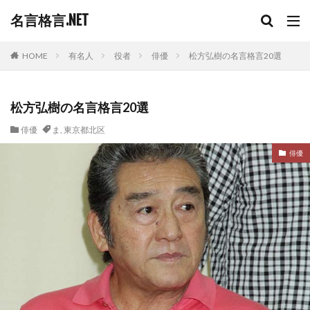
名言格言.NET
HOME
有名人
役者
俳優
松方弘樹の名言格言20選
松方弘樹の名言格言20選
俳優
ま
,
東京都北区
俳優