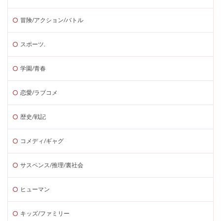
冒険/アクション/バトル
スポーツ.
学園/青春
恋愛/ラブコメ
歴史/戦記
コメディ/ギャグ
サスペンス/推理/裏社会
ヒューマン
キッズ/ファミリー