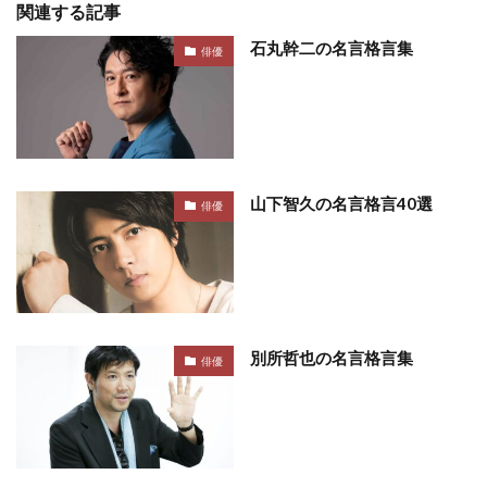
関連する記事
石丸幹二の名言格言集
俳優
山下智久の名言格言40選
俳優
別所哲也の名言格言集
俳優