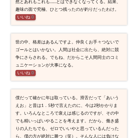
然とあれもこれも……とはできなくなってくる。結果、
趣味の面で究極、ひとつ残ったのが釣りだったわけ。
いいね
0
世の中、格差はあるんですよ。仲良くお手々つないで
ゴールとはいかない。人間は社会に出たら、絶対に競
争にさらされる。でもね、だからこそ人間同士のコミ
ュニケーションが大事になる。
いいね
0
僕だって確かに年は取っている。滑舌だって「あいう
えお」と昔は1．5秒で言えたのに、今は2秒かかりま
す。いろんなところで衰えは感じるのですが、その中
でも精いっぱいやることを考えます。だから、働き盛
りの人たちでも、ゼロでいいやと思っているんだった
ら、僕の方が絶対に勝つ（笑）。そんな人には負けな