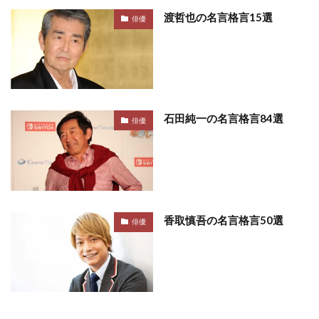
渡哲也の名言格言15選
俳優
石田純一の名言格言84選
俳優
香取慎吾の名言格言50選
俳優