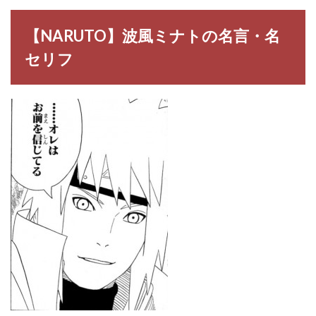
【NARUTO】波風ミナトの名言・名
セリフ