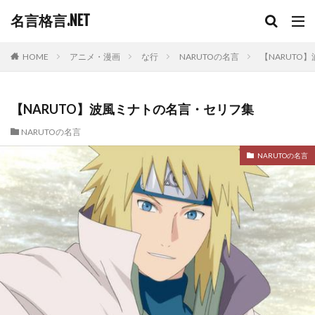
名言格言.NET
HOME
アニメ・漫画
な行
NARUTOの名言
【NARUTO
【NARUTO】波風ミナトの名言・セリフ集
NARUTOの名言
NARUTOの名言