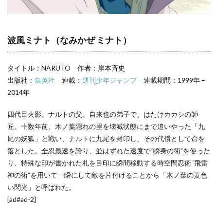
3
【NARUTO】
登場人物一覧
波風ミナト（なみかぜ ミナト）
タイトル：NARUTO 作者：岸本斉史
出版社：
集英社
連載：
週刊少年ジャンプ
連載期間：1999年 –
2014年
四代目火影。ナルトの父。自来也の弟子で、はたけカカシの師
匠。十数年前、木ノ葉隠れの里を壊滅状態にまで追いやった「九
尾の妖狐」と戦い、ナルトに九尾を封印し、その代償として命を
落とした。全忍最速を誇り、並はずれた速度で“瞬身の術”を使った
り、特殊な印が書かれた札を目印に瞬間移動する時空間忍術“飛雷
神の術”を用いて一瞬にして敵を片付けることから「木ノ葉の黄色
い閃光」と呼ばれた。
[ad#ad-2]