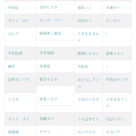
日向ヒナタ
夕日紅
油女シノ
犬塚キバ
ロック・リー
マイト・ガイ
日向ネジ
テンテン
猿飛木ノ葉丸
エビス
うずまきボル
-
ト
千手扉間
千手柱間
猿飛ヒルゼン
波風ミナト
自来也
綱手
大蛇丸
-
森乃イビキ
志村ダンゾウ
みたらしアン
不知火ゲンマ
コ
奈良シカク
シズネ
うみのイルカ
うずまきクシ
ナ
加藤ダン
マイト・ダイ
うちはオビト
のはらリン
テマリ
我愛羅
カンクロウ
チヨバア