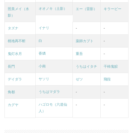
オオノキ（土影）
照美メイ（水
エー（雷影）
キラービー
影）
イナリ
タズナ
-
-
白
桃地再不斬
薬師カブト
-
香燐
鬼灯水月
重吾
-
小南
長門
うちはイタチ
干柿鬼鮫
サソリ
デイダラ
ゼツ
飛段
うちはマダラ
角都
-
-
ハゴロモ（六道仙
カグヤ
-
-
人）