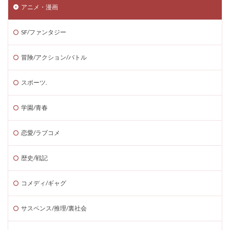
アニメ・漫画
SF/ファンタジー
冒険/アクション/バトル
スポーツ.
学園/青春
恋愛/ラブコメ
歴史/戦記
コメディ/ギャグ
サスペンス/推理/裏社会