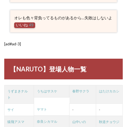
オレも色々背負ってるものがあるから…失敗はしないよ
いいね
49
[ad#ad-3]
【NARUTO】登場人物一覧
うずまきナル
うちはサスケ
春野サクラ
はたけカカシ
ト
ヤマト
サイ
-
-
奈良シカマル
猿飛アスマ
山中いの
秋道チョウジ