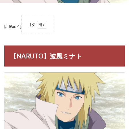
目次
[ad#ad-1]
1
【NARUTO】
波風ミナト
1.1
【NARUTO】波風ミナト
波風
ミナ
ト
（な
みか
ぜ ミ
ナ
ト）
2
【NARUTO】
波風ミナトの
名言・名セリ
フ