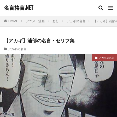
名言格言.NET
HOME
アニメ・漫画
あ行
アカギの名言
【アカギ】浦部
【アカギ】浦部の名言・セリフ集
アカギの名言
アカギの名言