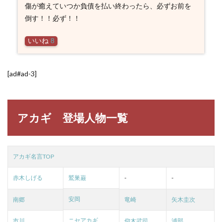
傷が癒えていつか負債を払い終わったら、必ずお前を
倒す！！必ず！！
いいね
8
[ad#ad-3]
アカギ 登場人物一覧
アカギ名言TOP
赤木しげる
鷲巣巌
-
-
安岡
南郷
竜崎
矢木圭次
ニセアカギ
市川
仰木武司
浦部