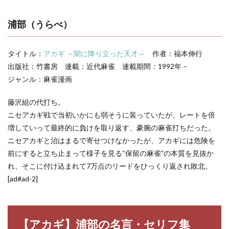
セリ
フ集
浦部（うらべ）
3
アカ
ギ
タイトル：
アカギ ～闇に降り立った天才～
作者：福本伸行
登場
人物
出版社：竹書房 連載：近代麻雀 連載期間：1992年 –
一覧
ジャンル：麻雀漫画
藤沢組の代打ち。
ニセアカギ戦で当初いかにも弱そうに装っていたが、レートを倍
増していって最終的に負けを取り返す、豪腕の麻雀打ちだった。
ニセアカギと治はまるで寄せつけなかったが、アカギには危険を
前にすると立ち止まって様子を見る“保留の麻雀”の本質を見抜か
れ、そこに付け込まれて7万点のリードをひっくり返され敗北。
[ad#ad-2]
【アカギ】浦部の名言・セリフ集