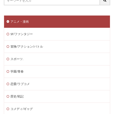
アニメ・漫画
SF/ファンタジー
冒険/アクション/バトル
スポーツ.
学園/青春
恋愛/ラブコメ
歴史/戦記
コメディ/ギャグ