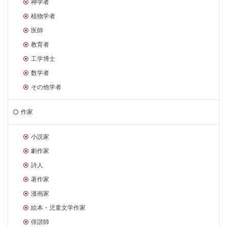
神学者
植物学者
医師
教育者
工学博士
数学者
その他学者
作家
小説家
劇作家
詩人
著作家
漫画家
絵本・児童文学作家
俳諧師