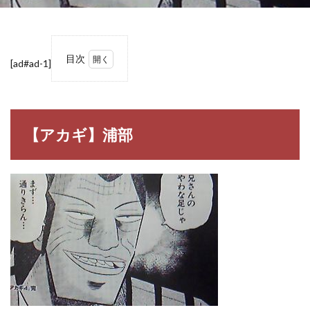
目次
[ad#ad-1]
1
【ア
カ
ギ】
浦部
【アカギ】浦部
1.1
浦部
（う
ら
べ）
2
【ア
カ
ギ】
浦部
の名
言・