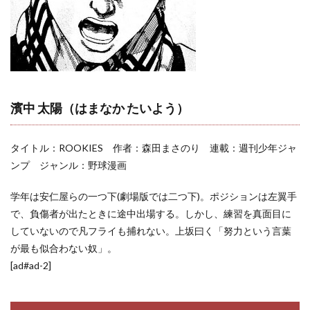
キャラ一
覧
濱中 太陽（はまなか たいよう）
タイトル：ROOKIES 作者：森田まさのり 連載：週刊少年ジャ
ンプ ジャンル：野球漫画
学年は安仁屋らの一つ下(劇場版では二つ下)。ポジションは左翼手
で、負傷者が出たときに途中出場する。しかし、練習を真面目に
していないので凡フライも捕れない。上坂曰く「努力という言葉
が最も似合わない奴」。
[ad#ad-2]