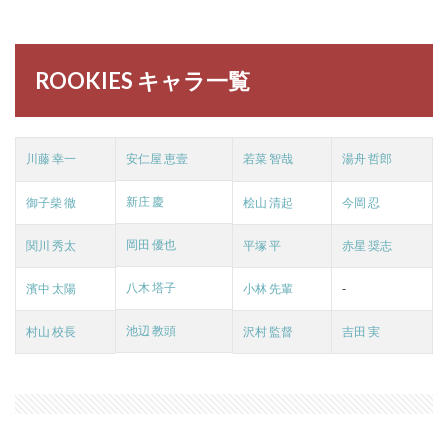
ROOKIES キャラ一覧
川藤 幸一
安仁屋 恵壹
若菜 智哉
湯舟 哲郎
新庄 慶
御子柴 徹
桧山 清起
今岡 忍
岡田 優也
関川 秀太
平塚 平
赤星 奨志
八木 塔子
濱中 太陽
小林 先輩
-
池辺 教頭
村山 校長
沢村 監督
吉田 実