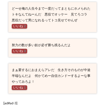
どーせ俺の人生今まで一度だってまともにホメられた
トキなんてねーんだ 悪役でオッケー 見てろコラ
悪役だって男になれるってトコ見せてやんぜ
いいね
2
努力の数が多い奴が必ず勝ち残るんだよ
いいね
3
まぁ要するにおまえらアレだ 生き方そのものが中途
半端なんだよ 何かてめー自信カンドーするよーな事
やってみろよ！
いいね
1
[ad#ad-3]