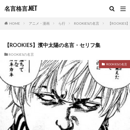
名言格言.NET
HOME
アニメ・漫画
ら行
ROOKIESの名言
【ROOKIE
【ROOKIES】濱中太陽の名言・セリフ集
ROOKIESの名言
ROOKIESの名言