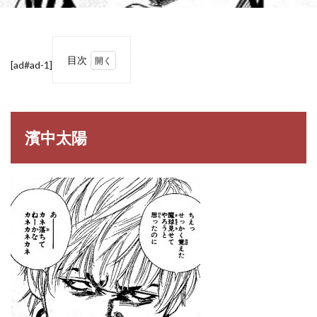
目次
[ad#ad-1]
1
濱中
太陽
1.1
濱中太陽
濱中
太陽
（は
まな
か た
いよ
う）
2
【ROOKIES】
濱中太陽の名
言・名セリフ
3
ROOKIES