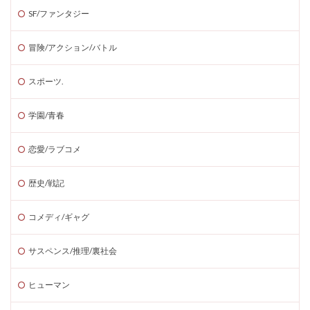
SF/ファンタジー
冒険/アクション/バトル
スポーツ.
学園/青春
恋愛/ラブコメ
歴史/戦記
コメディ/ギャグ
サスペンス/推理/裏社会
ヒューマン