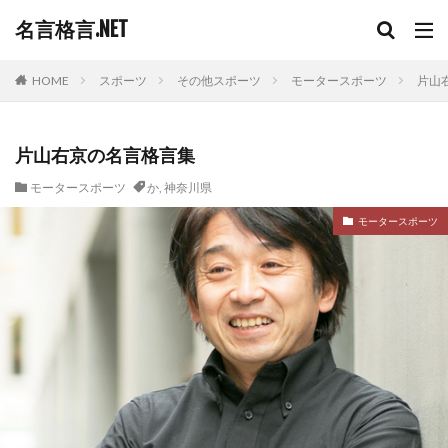
名言格言.NET
HOME
スポーツ
その他スポーツ
モータースポーツ
片山
片山右京の名言格言集
モータースポーツ
か
,
神奈川県
モータースポーツ