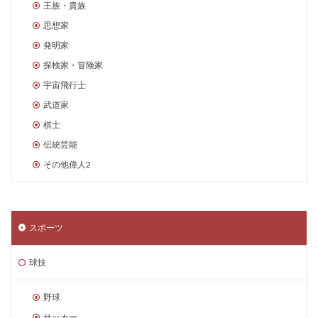
王族・貴族
思想家
発明家
探検家・冒険家
宇宙飛行士
武道家
棋士
伝統芸能
その他偉人2
スポーツ
球技
野球
サッカー