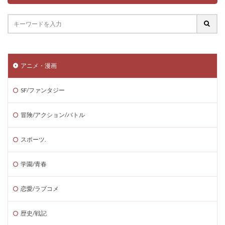
アニメ・漫画
SF/ファンタジー
冒険/アクション/バトル
スポーツ.
学園/青春
恋愛/ラブコメ
歴史/戦記