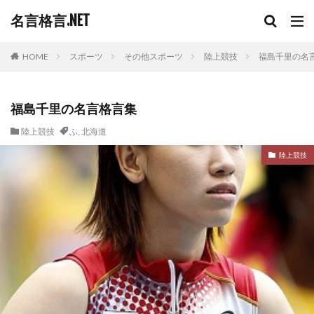
名言格言.NET
HOME
スポーツ
その他スポーツ
陸上競技
福島千里の名
福島千里の名言格言集
陸上競技
ふ
,
北海道
陸上競技