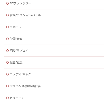
SF/ファンタジー
冒険/アクション/バトル
スポーツ.
学園/青春
恋愛/ラブコメ
歴史/戦記
コメディ/ギャグ
サスペンス/推理/裏社会
ヒューマン