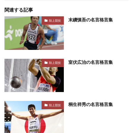
関連する記事
末續慎吾の名言格言集
陸上競技
室伏広治の名言格言集
陸上競技
桐生祥秀の名言格言集
陸上競技