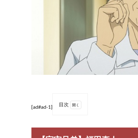
目次
[ad#ad-1]
1
【宇
宙兄
弟】