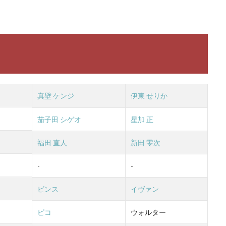
真壁 ケンジ
伊東 せりか
茄子田 シゲオ
星加 正
福田 直人
新田 零次
-
-
ビンス
イヴァン
ピコ
ウォルター