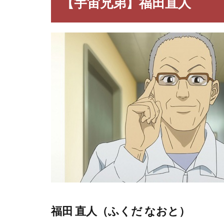
【宇宙兄弟】福田直人
福田
直人
1.1
福田
直人
（ふ
くだ
なお
と）
2
【宇
宙兄
弟】
福田
直人
の名
言・
名セ
リフ
福田 直人（ふくだ なおと）