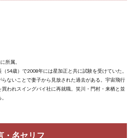
班に所属。
（54歳）で2008年には星加正と共に試験を受けていた。
がらないことで妻子から見放された過去がある。宇宙飛行
を買われスイングバイ社に再就職。笑川・門村・来栖と並
る。
言・名セリフ