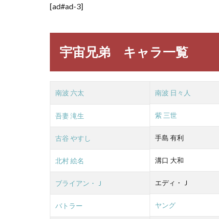
[ad#ad-3]
宇宙兄弟 キャラ一覧
南波 六太
南波 日々人
紫 三世
吾妻 滝生
手島 有利
古谷 やすし
溝口 大和
北村 絵名
エディ・Ｊ
ブライアン・Ｊ
ヤング
バトラー