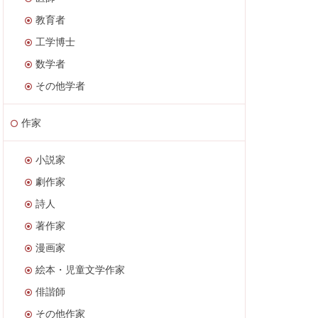
教育者
工学博士
数学者
その他学者
作家
小説家
劇作家
詩人
著作家
漫画家
絵本・児童文学作家
俳諧師
その他作家