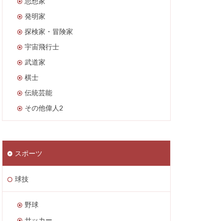
思想家
発明家
探検家・冒険家
宇宙飛行士
武道家
棋士
伝統芸能
その他偉人2
スポーツ
球技
野球
サッカー