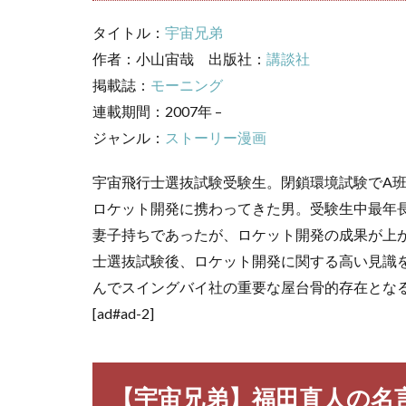
3
宇宙
タイトル：
宇宙兄弟
兄
作者：小山宙哉 出版社：
講談社
弟
キャ
掲載誌：
モーニング
ラ一
連載期間：2007年 –
覧
ジャンル：
ストーリー漫画
宇宙飛行士選抜試験受験生。閉鎖環境試験でA
ロケット開発に携わってきた男。受験生中最年長
妻子持ちであったが、ロケット開発の成果が上
士選抜試験後、ロケット開発に関する高い見識
んでスイングバイ社の重要な屋台骨的存在とな
[ad#ad-2]
【宇宙兄弟】福田直人の名