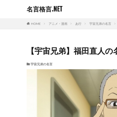
名言格言.NET
HOME
アニメ・漫画
あ行
宇宙兄弟の名言
【宇宙兄弟】福田直人の
宇宙兄弟の名言