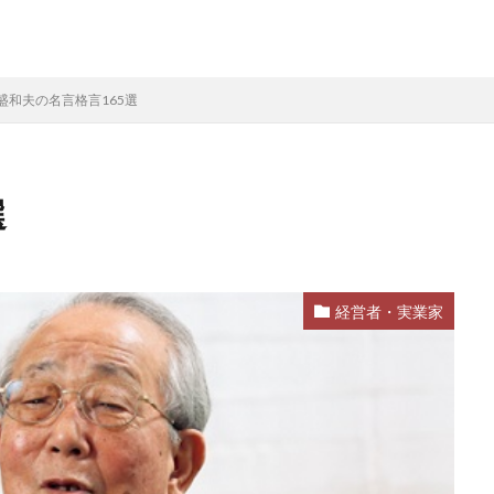
盛和夫の名言格言165選
選
経営者・実業家