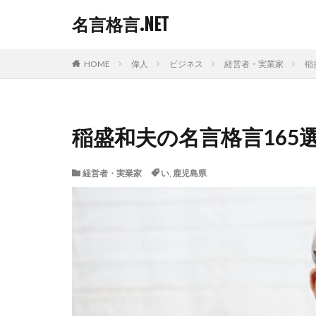
名言格言.NET
HOME
偉人
ビジネス
経営者・実業家
稲
稲盛和夫の名言格言165
経営者・実業家
い
,
鹿児島県