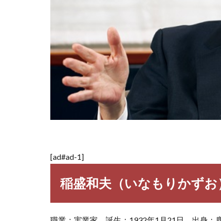
[ad#ad-1]
稲盛和夫（いなもりかずお
職業：実業家 誕生：1932年1月21日 出身