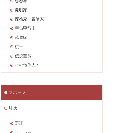
思想家
発明家
探検家・冒険家
宇宙飛行士
武道家
棋士
伝統芸能
その他偉人2
スポーツ
球技
野球
サッカー