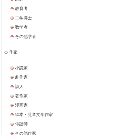
教育者
工学博士
数学者
その他学者
作家
小説家
劇作家
詩人
著作家
漫画家
絵本・児童文学作家
俳諧師
その他作家