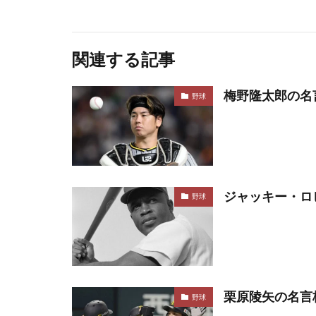
関連する記事
梅野隆太郎の名
野球
ジャッキー・ロ
野球
栗原陵矢の名言
野球