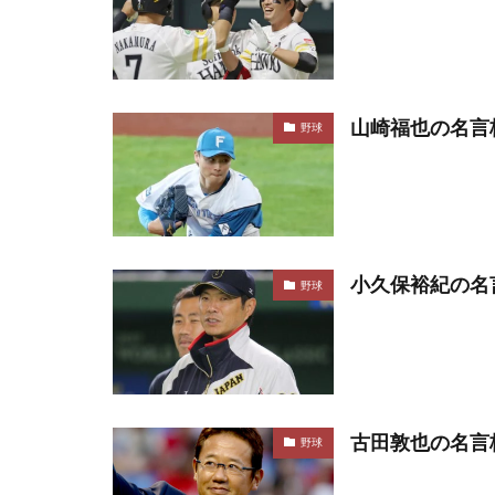
山崎福也の名言
野球
小久保裕紀の名
野球
古田敦也の名言
野球