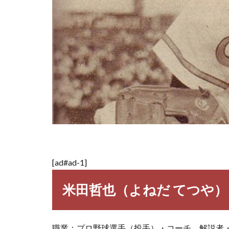
[ad#ad-1]
米田哲也（よねだ てつや）
職業：プロ野球選手（投手）・コーチ、解説者・