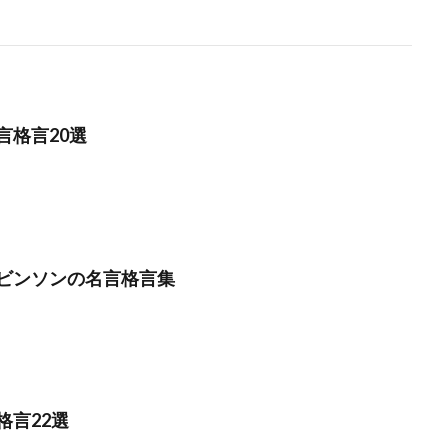
言格言20選
ビンソンの名言格言集
格言22選