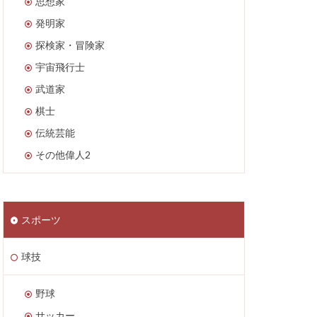
思想家
発明家
探検家・冒険家
宇宙飛行士
武道家
棋士
伝統芸能
その他偉人2
スポーツ
球技
野球
サッカー