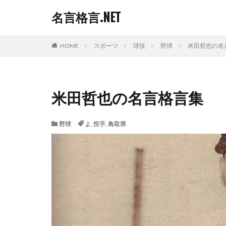
名言格言.NET
HOME
スポーツ
球技
野球
米田哲也の名
米田哲也の名言格言集
野球
よ
,
投手
,
鳥取県