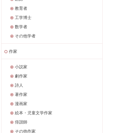
教育者
工学博士
数学者
その他学者
作家
小説家
劇作家
詩人
著作家
漫画家
絵本・児童文学作家
俳諧師
その他作家